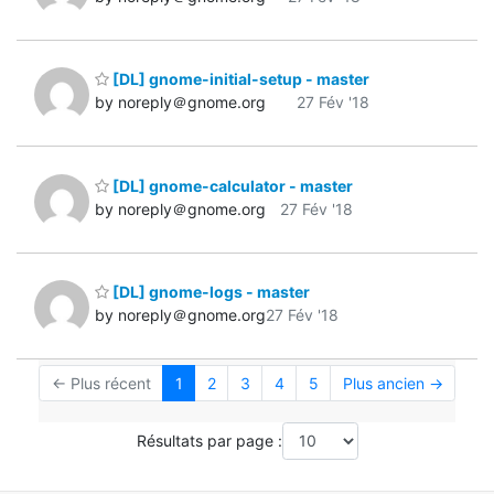
[DL] gnome-initial-setup - master
by noreply＠gnome.org
27 Fév '18
[DL] gnome-calculator - master
by noreply＠gnome.org
27 Fév '18
[DL] gnome-logs - master
by noreply＠gnome.org
27 Fév '18
← Plus récent
1
2
3
4
5
Plus ancien →
Résultats par page :