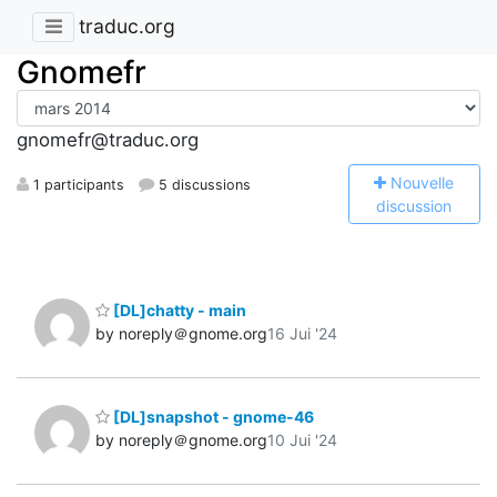
traduc.org
Gnomefr
gnomefr@traduc.org
N
ouvelle
1 participants
5 discussions
discussion
[DL]chatty - main
by noreply＠gnome.org
16 Jui '24
[DL]snapshot - gnome-46
by noreply＠gnome.org
10 Jui '24