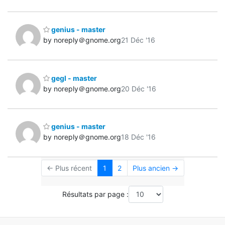
genius - master
by noreply＠gnome.org
21 Déc '16
gegl - master
by noreply＠gnome.org
20 Déc '16
genius - master
by noreply＠gnome.org
18 Déc '16
← Plus récent
1
2
Plus ancien →
Résultats par page :