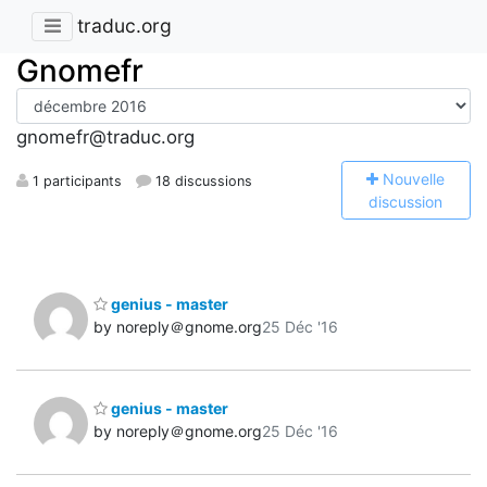
traduc.org
Gnomefr
gnomefr@traduc.org
N
ouvelle
1 participants
18 discussions
discussion
genius - master
by noreply＠gnome.org
25 Déc '16
genius - master
by noreply＠gnome.org
25 Déc '16