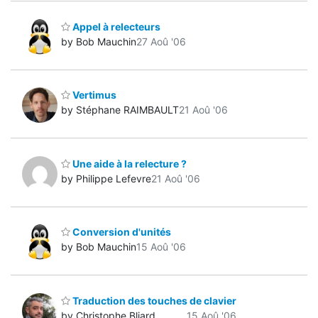
Appel à relecteurs
by Bob Mauchin
27 Aoû '06
Vertimus
by Stéphane RAIMBAULT
21 Aoû '06
Une aide à la relecture ?
by Philippe Lefevre
21 Aoû '06
Conversion d'unités
by Bob Mauchin
15 Aoû '06
Traduction des touches de clavier
by Christophe Bliard
15 Aoû '06