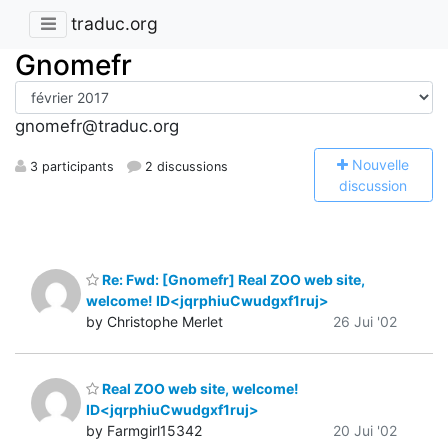
traduc.org
Gnomefr
gnomefr@traduc.org
N
ouvelle
3 participants
2 discussions
discussion
Re: Fwd: [Gnomefr] Real ZOO web site,
welcome! ID<jqrphiuCwudgxf1ruj>
by Christophe Merlet
26 Jui '02
Real ZOO web site, welcome!
ID<jqrphiuCwudgxf1ruj>
by Farmgirl15342
20 Jui '02