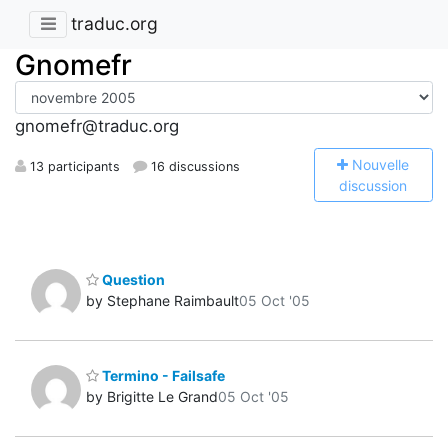
traduc.org
Gnomefr
gnomefr@traduc.org
N
ouvelle
13 participants
16 discussions
discussion
Question
by Stephane Raimbault
05 Oct '05
Termino - Failsafe
by Brigitte Le Grand
05 Oct '05