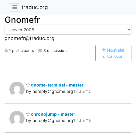
traduc.org
Gnomefr
gnomefr@traduc.org
N
ouvelle
1 participants
3 discussions
discussion
gnome-terminal - master
by noreply＠gnome.org
12 Jui '15
chronojump - master
by noreply＠gnome.org
12 Jui '15