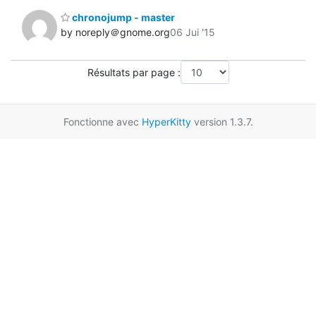
chronojump - master
by noreply＠gnome.org
06 Jui '15
Résultats par page :
Fonctionne avec
HyperKitty
version 1.3.7.