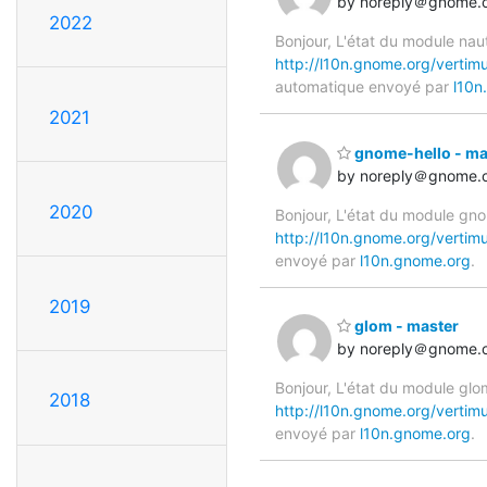
by noreply＠gnome.
2022
Bonjour, L'état du module naut
http://l10n.gnome.org/vertimu
automatique envoyé par
l10n
2021
gnome-hello - ma
by noreply＠gnome.
2020
Bonjour, L'état du module gno
http://l10n.gnome.org/vertim
envoyé par
l10n.gnome.org
.
2019
glom - master
by noreply＠gnome.
Bonjour, L'état du module glo
2018
http://l10n.gnome.org/vertim
envoyé par
l10n.gnome.org
.