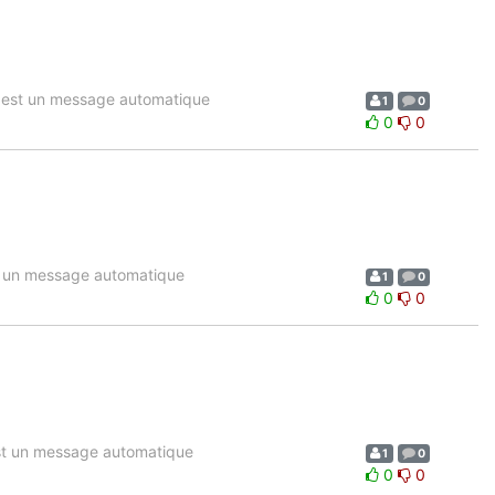
 est un message automatique
1
0
0
0
t un message automatique
1
0
0
0
st un message automatique
1
0
0
0