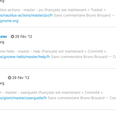
org
ilus-actions - master - po (français) est maintenant « Traduit ».
s/nautilus-actions/master/po/fr
Sans commentaire Bruno Brouard -- 
.gnome.org
.
ster
29 Fév '12
org
me-hello - master - help (français) est maintenant « Commité ».
us/gnome-hello/master/help/fr
Sans commentaire Bruno Brouard -- C
29 Fév '12
org
m - master - userguide (français) est maintenant « Commité ».
us/glom/master/userguide/fr
Sans commentaire Bruno Brouard -- Cec