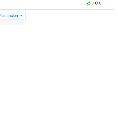
0
0
Plus ancien →