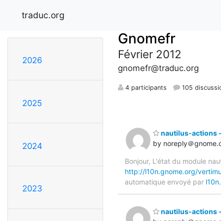
traduc.org
Gnomefr
Février 2012
2026
gnomefr@traduc.org
4 participants
105 discussi
2025
nautilus-actions 
by noreply＠gnome.
2024
Bonjour, L'état du module nau
http://l10n.gnome.org/vertimu
automatique envoyé par
l10n
2023
nautilus-actions 