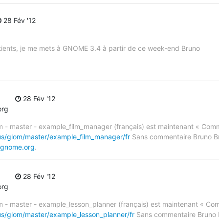
28 Fév '12
tients, je me mets à GNOME 3.4 à partir de ce week-end Bruno
28 Fév '12
org
om - master - example_film_manager (français) est maintenant « Comm
mus/glom/master/example_film_manager/fr
Sans commentaire Bruno Br
.gnome.org
.
28 Fév '12
org
m - master - example_lesson_planner (français) est maintenant « Co
us/glom/master/example_lesson_planner/fr
Sans commentaire Bruno B