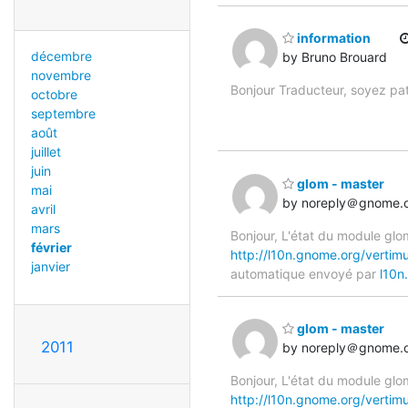
information
décembre
by Bruno Brouard
novembre
Bonjour Traducteur, soyez pa
octobre
septembre
août
juillet
juin
glom - master
mai
by noreply＠gnome.
avril
mars
Bonjour, L'état du module gl
février
http://l10n.gnome.org/verti
janvier
automatique envoyé par
l10n
glom - master
2011
by noreply＠gnome.
Bonjour, L'état du module glo
http://l10n.gnome.org/vertim