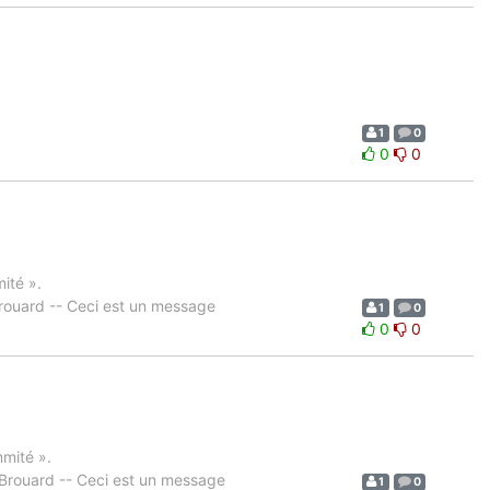
1
0
0
0
ité ».
ouard -- Ceci est un message
1
0
0
0
mmité ».
rouard -- Ceci est un message
1
0