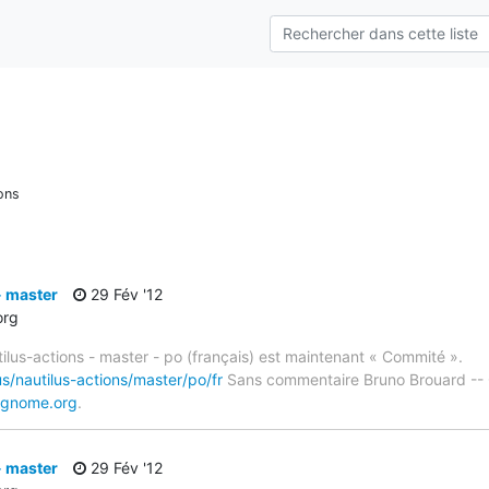
ons
- master
29 Fév '12
org
tilus-actions - master - po (français) est maintenant « Commité ».
s/nautilus-actions/master/po/fr
Sans commentaire Bruno Brouard -- 
.gnome.org
.
- master
29 Fév '12