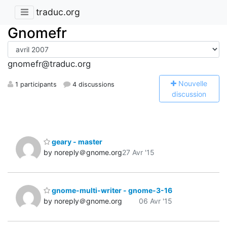
traduc.org
Gnomefr
gnomefr@traduc.org
N
ouvelle
1 participants
4 discussions
discussion
geary - master
by noreply＠gnome.org
27 Avr '15
gnome-multi-writer - gnome-3-16
by noreply＠gnome.org
06 Avr '15