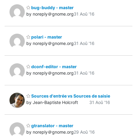
bug-buddy - master
by noreply＠gnome.org
31 Aoû '16
polari - master
by noreply＠gnome.org
31 Aoû '16
dconf-editor - master
by noreply＠gnome.org
31 Aoû '16
Sources d'entrée vs Sources de saisie
by Jean-Baptiste Holcroft
31 Aoû '16
gtranslator - master
by noreply＠gnome.org
29 Aoû '16