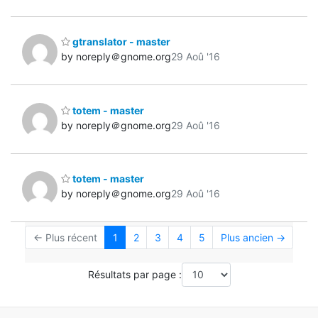
gtranslator - master
by noreply＠gnome.org
29 Aoû '16
totem - master
by noreply＠gnome.org
29 Aoû '16
totem - master
by noreply＠gnome.org
29 Aoû '16
← Plus récent
1
2
3
4
5
Plus ancien →
Résultats par page :