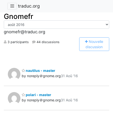
traduc.org
Gnomefr
gnomefr@traduc.org
N
ouvelle
3 participants
44 discussions
discussion
nautilus - master
by noreply＠gnome.org
31 Aoû '16
polari - master
by noreply＠gnome.org
31 Aoû '16