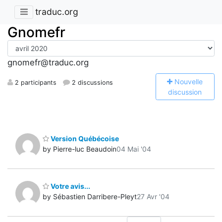
traduc.org
Gnomefr
gnomefr@traduc.org
N
ouvelle
2 participants
2 discussions
discussion
Version Québécoise
by Pierre-luc Beaudoin
04 Mai '04
Votre avis...
by Sébastien Darribere-Pleyt
27 Avr '04