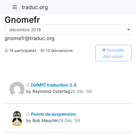
traduc.org
Gnomefr
gnomefr@traduc.org
N
ouvelle
14 participants
13 discussions
discussion
[GIMP] traduction 2.4
by Raymond Ostertag
29 Déc '06
Points de suspension
by Bob Mauchin
29 Déc '06