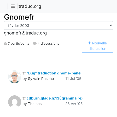
traduc.org
Gnomefr
gnomefr@traduc.org
N
ouvelle
7 participants
4 discussions
discussion
"Bug" traduction gnome-panel
by Sylvain Pasche
11 Jui '05
cdburn.glade.h:13( grammaire)
by Thomas
23 Avr '05