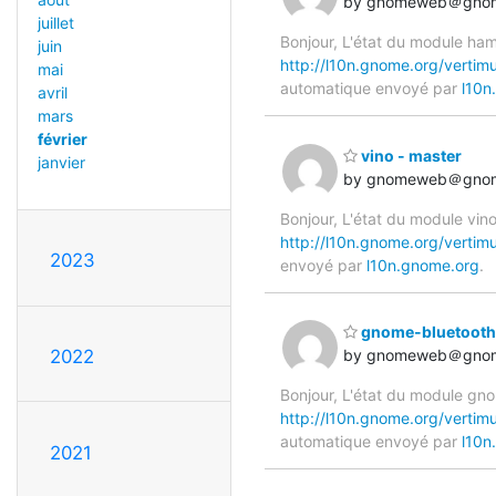
by gnomeweb＠gnom
juillet
Bonjour, L'état du module hams
juin
http://l10n.gnome.org/vertim
mai
automatique envoyé par
l10n
avril
mars
février
vino - master
janvier
by gnomeweb＠gnom
Bonjour, L'état du module vino
http://l10n.gnome.org/vertim
2023
envoyé par
l10n.gnome.org
.
gnome-bluetooth 
2022
by gnomeweb＠gnom
Bonjour, L'état du module gno
http://l10n.gnome.org/vertim
automatique envoyé par
l10n
2021