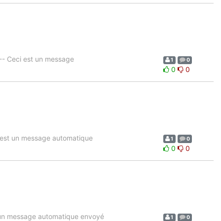
- Ceci est un message
1
0
0
0
 est un message automatique
1
0
0
0
 un message automatique envoyé
1
0