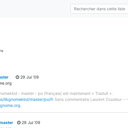
ns
ster
29 Jui '09
e.org
gnomekbd - master - po (français) est maintenant « Traduit ».
us/libgnomekbd/master/po/fr
Sans commentaire Laurent Coudeur -- 
.gnome.org
.
 master
29 Jui '09