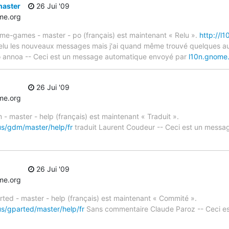
aster
26 Jui '09
e.org
me-games - master - po (français) est maintenant « Relu ».
http://l
elu les nouveaux messages mais j'ai quand même trouvé quelques aut
no annoa -- Ceci est un message automatique envoyé par
l10n.gnome
26 Jui '09
e.org
- master - help (français) est maintenant « Traduit ».
us/gdm/master/help/fr
traduit Laurent Coudeur -- Ceci est un mess
26 Jui '09
e.org
rted - master - help (français) est maintenant « Commité ».
us/gparted/master/help/fr
Sans commentaire Claude Paroz -- Ceci e