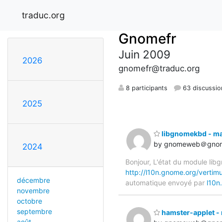
traduc.org
Gnomefr
Juin 2009
2026
gnomefr@traduc.org
8 participants
63 discussio
2025
libgnomekbd - ma
by gnomeweb＠gnom
2024
Bonjour, L'état du module lib
http://l10n.gnome.org/vertim
décembre
automatique envoyé par
l10n
novembre
octobre
septembre
hamster-applet -
août