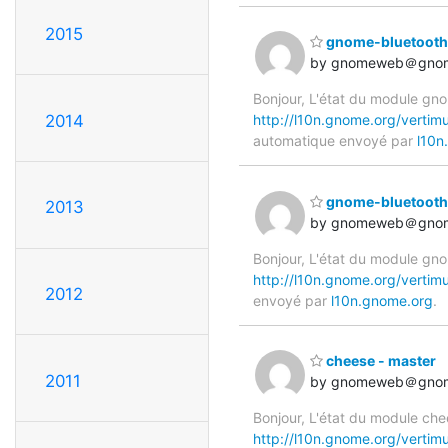
2015
gnome-bluetooth 
by gnomeweb＠gnom
Bonjour, L'état du module gno
2014
http://l10n.gnome.org/vertim
automatique envoyé par
l10n
gnome-bluetooth 
2013
by gnomeweb＠gnom
Bonjour, L'état du module gno
http://l10n.gnome.org/vertim
2012
envoyé par
l10n.gnome.org
.
cheese - master
2011
by gnomeweb＠gnom
Bonjour, L'état du module che
http://l10n.gnome.org/vertim