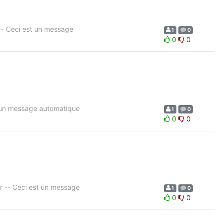
- Ceci est un message
1
0
0
0
 un message automatique
1
0
0
0
 -- Ceci est un message
1
0
0
0