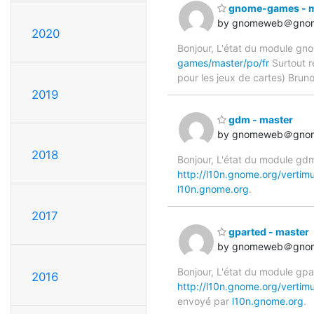
gnome-games - m
by gnomeweb＠gnom
2020
Bonjour, L'état du module gno
games/master/po/fr
Surtout r
pour les jeux de cartes) Bru
2019
gdm - master
by gnomeweb＠gnom
2018
Bonjour, L'état du module gdm 
http://l10n.gnome.org/vertim
l10n.gnome.org
.
2017
gparted - master
by gnomeweb＠gnom
Bonjour, L'état du module gpa
2016
http://l10n.gnome.org/vertim
envoyé par
l10n.gnome.org
.