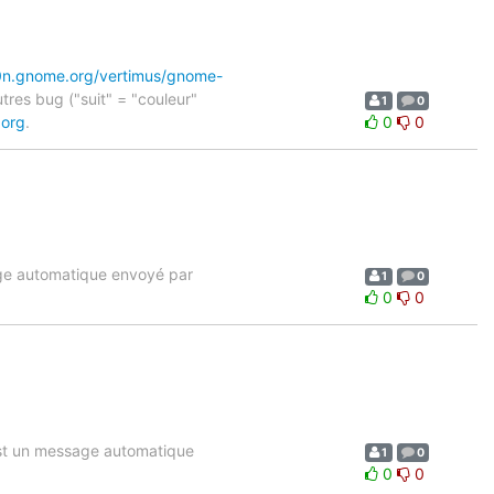
10n.gnome.org/vertimus/gnome-
res bug ("suit" = "couleur"
1
0
.org
.
0
0
age automatique envoyé par
1
0
0
0
st un message automatique
1
0
0
0