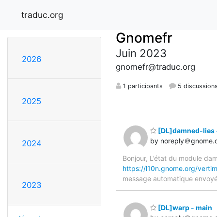
traduc.org
Gnomefr
Juin 2023
2026
gnomefr@traduc.org
1 participants
5 discussion
2025
[DL]damned-lies 
by noreply＠gnome.
2024
Bonjour, L’état du module dam
https://l10n.gnome.org/verti
message automatique envoy
2023
[DL]warp - main