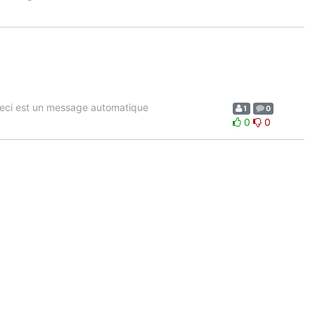
eci est un message automatique
1
0
0
0