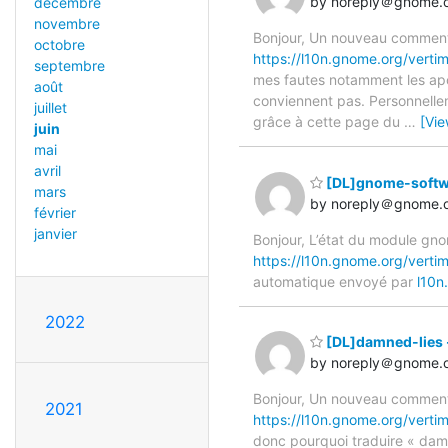
by noreply＠gnome.
décembre
novembre
Bonjour, Un nouveau commenta
octobre
https://l10n.gnome.org/verti
septembre
mes fautes notamment les apos
août
conviennent pas. Personnellem
juillet
grâce à cette page du
…
[Vi
juin
mai
avril
[DL]gnome-softw
mars
by noreply＠gnome.
février
janvier
Bonjour, L’état du module gn
https://l10n.gnome.org/vert
automatique envoyé par
l10n
2022
[DL]damned-lies 
by noreply＠gnome.
Bonjour, Un nouveau commenta
2021
https://l10n.gnome.org/verti
donc pourquoi traduire « da