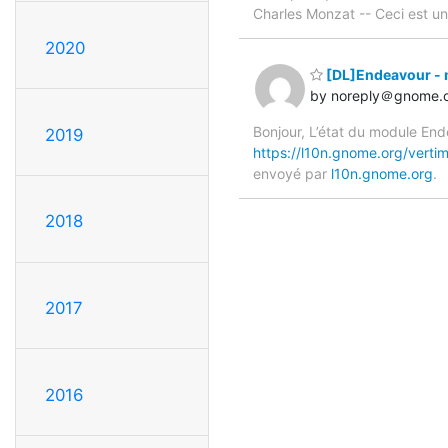
Charles Monzat -- Ceci est 
2020
[DL]Endeavour - 
by noreply＠gnome.
Bonjour, L’état du module End
2019
https://l10n.gnome.org/verti
envoyé par
l10n.gnome.org
.
2018
2017
2016