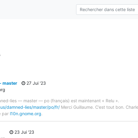
s
- master
27 Jui '23
org
ned-lies — master — po (français) est maintenant « Relu ».
mus/damned-lies/master/po/fr/
Merci Guillaume. C’est tout bon. Charl
é par
l10n.gnome.org
.
23 Jui '23