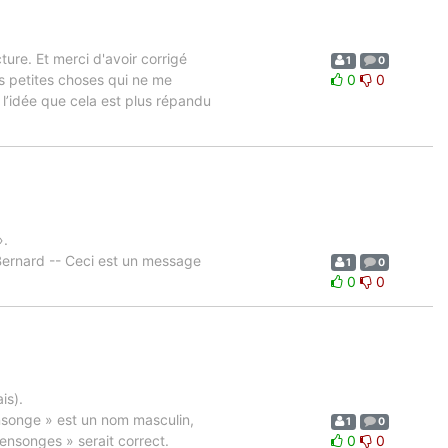
ure. Et merci d'avoir corrigé
1
0
s petites choses qui ne me
0
0
l’idée que cela est plus répandu
».
ernard -- Ceci est un message
1
0
0
0
is).
nsonge » est un nom masculin,
1
0
nsonges » serait correct.
0
0