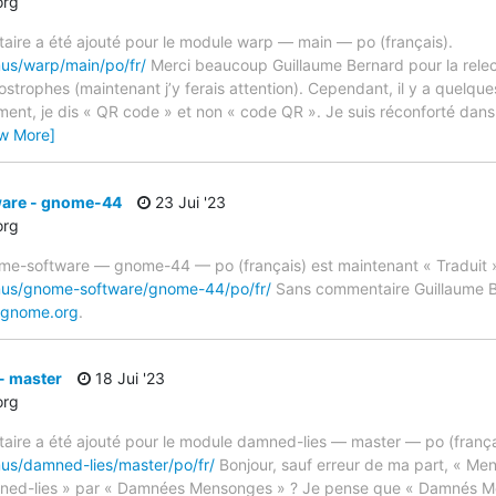
org
ire a été ajouté pour le module warp — main — po (français).
mus/warp/main/po/fr/
Merci beaucoup Guillaume Bernard pour la relect
trophes (maintenant j’y ferais attention). Cependant, il y a quelque
ent, je dis « QR code » et non « code QR ». Je suis réconforté dans 
ew More]
are - gnome-44
23 Jui '23
org
ome-software — gnome-44 — po (français) est maintenant « Traduit 
imus/gnome-software/gnome-44/po/fr/
Sans commentaire Guillaume B
.gnome.org
.
- master
18 Jui '23
org
ire a été ajouté pour le module damned-lies — master — po (frança
mus/damned-lies/master/po/fr/
Bonjour, sauf erreur de ma part, « Me
mned-lies » par « Damnées Mensonges » ? Je pense que « Damnés Me