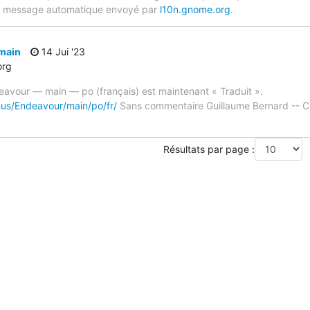
un message automatique envoyé par
l10n.gnome.org
.
main
14 Jui '23
org
eavour — main — po (français) est maintenant « Traduit ».
mus/Endeavour/main/po/fr/
Sans commentaire Guillaume Bernard -- C
Résultats par page :