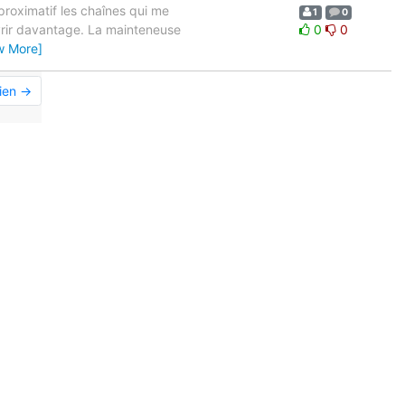
pproximatif les chaînes qui me
1
0
ouvrir davantage. La mainteneuse
0
0
w More]
ien →