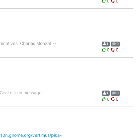
0
0
imatives. Charles Monzat --
1
0
0
0
 Ceci est un message
1
0
0
0
/l10n.gnome.org/vertimus/pika-