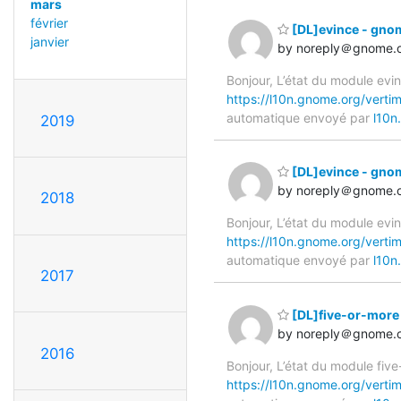
mars
février
[DL]evince - gn
janvier
by noreply＠gnome.
Bonjour, L’état du module ev
https://l10n.gnome.org/verti
automatique envoyé par
l10n
2019
[DL]evince - gn
by noreply＠gnome.
2018
Bonjour, L’état du module ev
https://l10n.gnome.org/verti
automatique envoyé par
l10n
2017
[DL]five-or-more
by noreply＠gnome.
2016
Bonjour, L’état du module fiv
https://l10n.gnome.org/verti