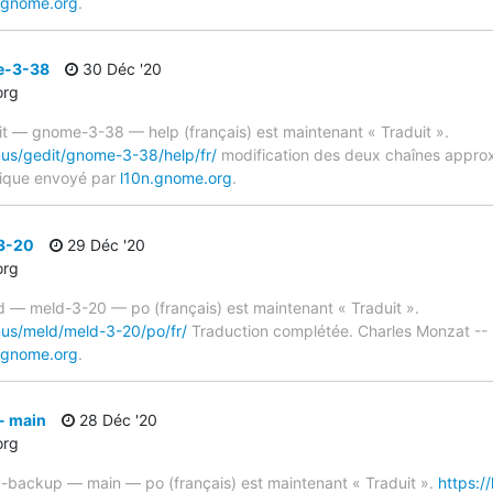
.gnome.org
.
e-3-38
30 Déc '20
org
it — gnome-3-38 — help (français) est maintenant « Traduit ».
mus/gedit/gnome-3-38/help/fr/
modification des deux chaînes approx
tique envoyé par
l10n.gnome.org
.
3-20
29 Déc '20
org
d — meld-3-20 — po (français) est maintenant « Traduit ».
mus/meld/meld-3-20/po/fr/
Traduction complétée. Charles Monzat --
.gnome.org
.
- main
28 Déc '20
org
ka-backup — main — po (français) est maintenant « Traduit ».
https:/