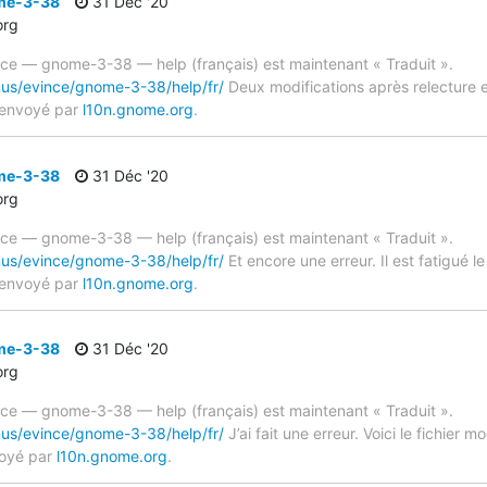
ome-3-38
31 Déc '20
org
ince — gnome-3-38 — help (français) est maintenant « Traduit ».
mus/evince/gnome-3-38/help/fr/
Deux modifications après relecture e
 envoyé par
l10n.gnome.org
.
ome-3-38
31 Déc '20
org
ince — gnome-3-38 — help (français) est maintenant « Traduit ».
mus/evince/gnome-3-38/help/fr/
Et encore une erreur. Il est fatigué 
 envoyé par
l10n.gnome.org
.
ome-3-38
31 Déc '20
org
ince — gnome-3-38 — help (français) est maintenant « Traduit ».
mus/evince/gnome-3-38/help/fr/
J’ai fait une erreur. Voici le fichier 
oyé par
l10n.gnome.org
.