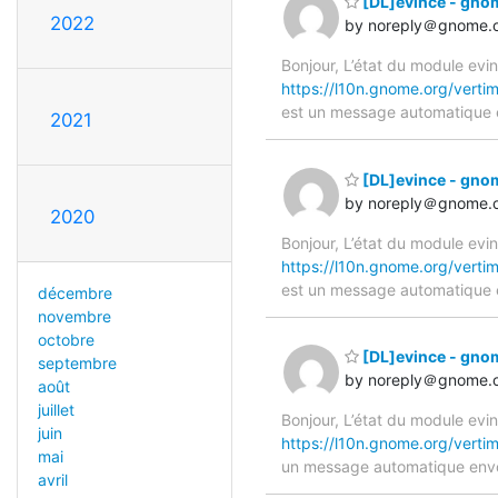
[DL]evince - gn
2022
by noreply＠gnome.
Bonjour, L’état du module ev
https://l10n.gnome.org/verti
est un message automatique
2021
[DL]evince - gn
by noreply＠gnome.
2020
Bonjour, L’état du module ev
https://l10n.gnome.org/verti
est un message automatique
décembre
novembre
octobre
[DL]evince - gn
septembre
by noreply＠gnome.
août
juillet
Bonjour, L’état du module ev
juin
https://l10n.gnome.org/verti
mai
un message automatique env
avril