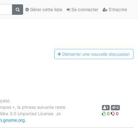
Gérer cette liste
Se connecter
S'inscrire
Démarrer une n
ouvelle discussion
çais).
ropos », la phrase suivante reste
1
0
Alike 3.0 Unported License. Je
0
0
0n.gnome.org
.