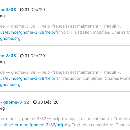
ome-3-38
31 Déc '20
org
ince — gnome-3-38 — help (français) est maintenant « Traduit ».
mus/evince/gnome-3-38/help/fr/
Voici l’illustration modifiée. Charle
.gnome.org
.
ome-3-38
31 Déc '20
org
ince — gnome-3-38 — help (français) est maintenant « Traduit ».
mus/evince/gnome-3-38/help/fr/
Traduction complétée. Charles Monz
.gnome.org
.
 - gnome-3-32
30 Déc '20
org
e-or-more — gnome-3-32 — help (français) est maintenant « Traduit »
mus/five-or-more/gnome-3-32/help/fr/
Traduction complétée. Charles