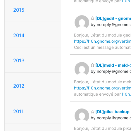
automatique envoyé par
l10n
2015
[DL]gedit - gnom
by noreply＠gnome.
2014
Bonjour, L’état du module ged
https://l10n.gnome.org/verti
Ceci est un message automa
2013
[DL]meld - meld-
by noreply＠gnome.
Bonjour, L’état du module mel
2012
https://l10n.gnome.org/verti
automatique envoyé par
l10n
2011
[DL]pika-backup 
by noreply＠gnome.
Bonjour, L’état du module pi