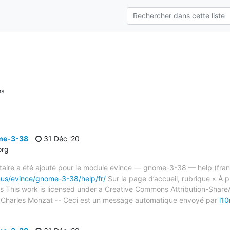
ns
ome-3-38
31 Déc '20
org
ire a été ajouté pour le module evince — gnome-3-38 — help (fran
mus/evince/gnome-3-38/help/fr/
Sur la page d’accueil, rubrique « À p
s This work is licensed under a Creative Commons Attribution-Share
 Charles Monzat -- Ceci est un message automatique envoyé par
l1