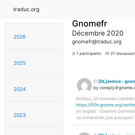
traduc.org
Gnomefr
Décembre 2020
2026
gnomefr@traduc.org
1 participants
27 discussio
2025
[DL]evince - gn
by noreply＠gnome.
2024
Bonjour, Un nouveau commenta
https://l10n.gnome.org/verti
en anglais : Creative Common
2023
ne comprends pas pourquoi !