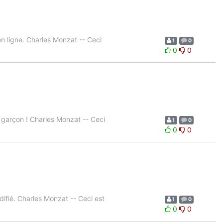
n ligne. Charles Monzat -- Ceci
1
0
0
0
le garçon ! Charles Monzat -- Ceci
1
0
0
0
modifié. Charles Monzat -- Ceci est
1
0
0
0