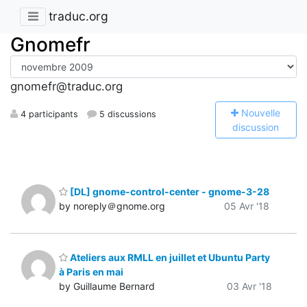
traduc.org
Gnomefr
gnomefr@traduc.org
N
ouvelle
4 participants
5 discussions
discussion
[DL] gnome-control-center - gnome-3-28
by noreply＠gnome.org
05 Avr '18
Ateliers aux RMLL en juillet et Ubuntu Party
à Paris en mai
by Guillaume Bernard
03 Avr '18