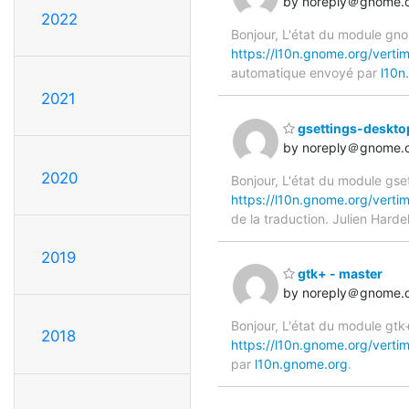
by noreply＠gnome.
2022
Bonjour, L'état du module gnom
https://l10n.gnome.org/verti
automatique envoyé par
l10n
2021
gsettings-deskto
by noreply＠gnome.
2020
Bonjour, L'état du module gse
https://l10n.gnome.org/vert
de la traduction. Julien Hard
2019
gtk+ - master
by noreply＠gnome.
Bonjour, L'état du module gtk+
2018
https://l10n.gnome.org/verti
par
l10n.gnome.org
.