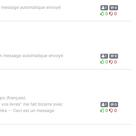
n message automatique envoyé
1
0
0
0
 un message automatique envoyé
1
0
0
0
o (français).
vos livres" me fait bizarre avec
1
0
Franke -- Ceci est un message
0
0