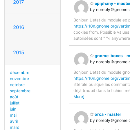
2017
epiphany - maste
by noreply＠gnome.
Bonjour, L'état du module epip
https://l10n.gnome.org/verti
2016
cookies from. Possible values 
autorisées sont " "« anywhere »
2015
gnome-boxes - m
by noreply＠gnome.
Bonjour, L'état du module gno
décembre
https://l10n.gnome.org/vert
novembre
littérale puisque les commenta
octobre
déjà traduit dans le fichier, m
septembre
More]
août
juillet
juin
orca - master
mai
by noreply＠gnome.
avril
mars