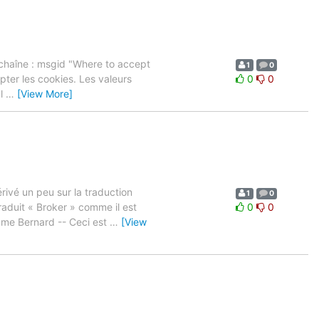
a chaîne : msgid "Where to accept
1
0
epter les cookies. Les valeurs
0
0
Il
…
[View More]
rivé un peu sur la traduction
1
0
traduit « Broker » comme il est
0
0
laume Bernard -- Ceci est
…
[View