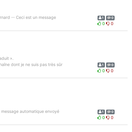
nard -- Ceci est un message
1
0
0
0
duit ».
aîne dont je ne suis pas très sûr
1
0
0
0
n message automatique envoyé
1
0
0
0