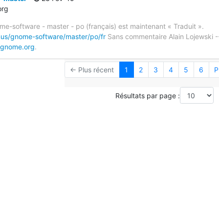
org
me-software - master - po (français) est maintenant « Traduit ».
imus/gnome-software/master/po/fr
Sans commentaire Alain Lojewski -
.gnome.org
.
← Plus récent
1
2
3
4
5
6
P
Résultats par page :