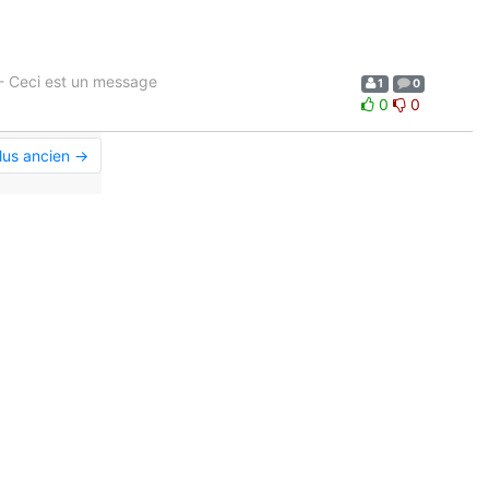
- Ceci est un message
1
0
0
0
lus ancien →