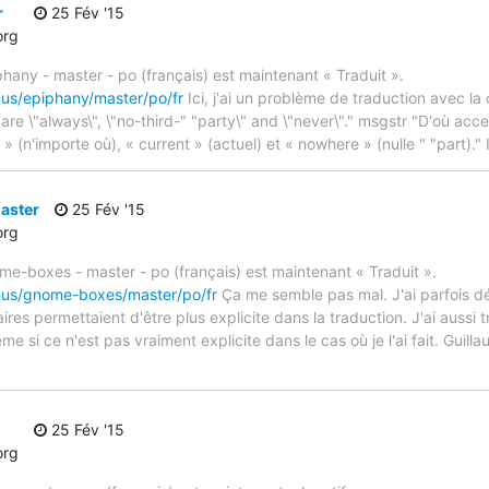
r
25 Fév '15
org
hany - master - po (français) est maintenant « Traduit ».
mus/epiphany/master/po/fr
Ici, j'ai un problème de traduction avec l
are \"always\", \"no-third-" "party\" and \"never\"." msgstr "D'où acc
 (n'importe où), « current » (actuel) et « nowhere » (nulle " "part)." 
aster
25 Fév '15
org
me-boxes - master - po (français) est maintenant « Traduit ».
imus/gnome-boxes/master/po/fr
Ça me semble pas mal. J'ai parfois dé
ires permettaient d'être plus explicite dans la traduction. J'ai aussi 
ême si ce n'est pas vraiment explicite dans le cas où je l'ai fait. Guil
25 Fév '15
org