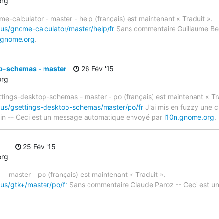
org
e-calculator - master - help (français) est maintenant « Traduit ».
mus/gnome-calculator/master/help/fr
Sans commentaire Guillaume Ber
.gnome.org
.
p-schemas - master
26 Fév '15
org
ttings-desktop-schemas - master - po (français) est maintenant « Tra
imus/gsettings-desktop-schemas/master/po/fr
J'ai mis en fuzzy une ch
elin -- Ceci est un message automatique envoyé par
l10n.gnome.org
.
25 Fév '15
org
 - master - po (français) est maintenant « Traduit ».
mus/gtk+/master/po/fr
Sans commentaire Claude Paroz -- Ceci est u