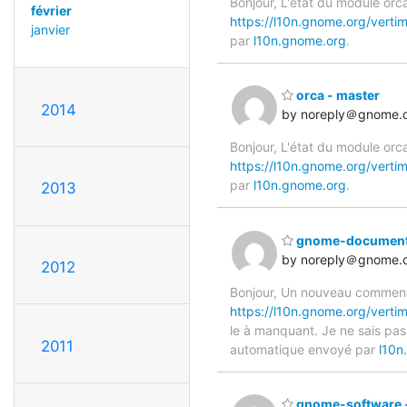
Bonjour, L'état du module orca
février
https://l10n.gnome.org/verti
janvier
par
l10n.gnome.org
.
orca - master
2014
by noreply＠gnome.
Bonjour, L'état du module orca
https://l10n.gnome.org/verti
par
l10n.gnome.org
.
2013
gnome-document
by noreply＠gnome.
2012
Bonjour, Un nouveau commenta
https://l10n.gnome.org/ver
le à manquant. Je ne sais pas 
2011
automatique envoyé par
l10n
gnome-software 