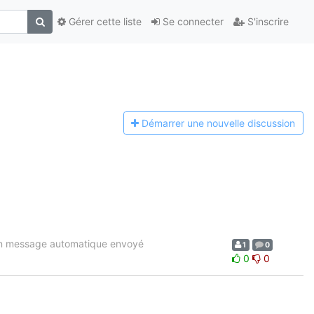
Gérer cette liste
Se connecter
S'inscrire
Démarrer une n
ouvelle discussion
 un message automatique envoyé
1
0
0
0