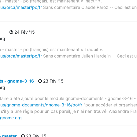
 - master - po (français) est maintenant « Inactif ».
mus/orca/master/po/fr
Sans commentaire Claude Paroz -- Ceci est u
24 Fév '15
org
 - master - po (français) est maintenant « Traduit ».
mus/orca/master/po/fr
Sans commentaire Julien Hardelin -- Ceci est
s - gnome-3-16
23 Fév '15
org
ire a été ajouté pour le module gnome-documents - gnome-3-16 - p
timus/gnome-documents/gnome-3-16/po/fr
"pour accéder et organiser 
s'il y a une règle pour un cas pareil, je n'ai rien trouvé. Alexandre 
.gnome.org
.
- master
23 Fév '15