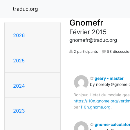
traduc.org
Gnomefr
Février 2015
2026
gnomefr@traduc.org
2 participants
53 discussio
2025
geary - master
by noreply＠gnome.
2024
Bonjour, L'état du module gear
https://l10n.gnome.org/verti
par
l10n.gnome.org
.
2023
gnome-calculator