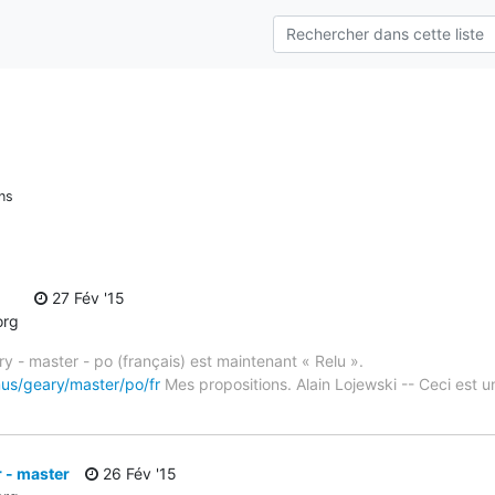
ns
27 Fév '15
org
y - master - po (français) est maintenant « Relu ».
mus/geary/master/po/fr
Mes propositions. Alain Lojewski -- Ceci est
 - master
26 Fév '15