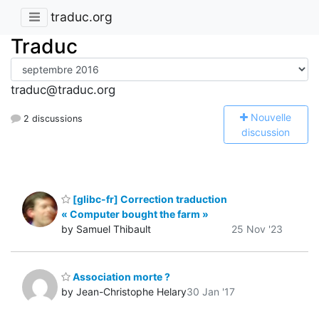
traduc.org
Traduc
traduc@traduc.org
N
ouvelle
2 discussions
discussion
[glibc-fr] Correction traduction
« Computer bought the farm »
by Samuel Thibault
25 Nov '23
Association morte ?
by Jean-Christophe Helary
30 Jan '17