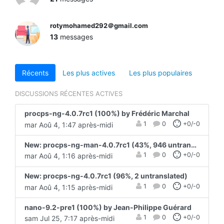
rotymohamed292＠gmail.com
13
messages
Récents
Les plus actives
Les plus populaires
DISCUSSIONS RÉCENTES ACTIVES
procps-ng-4.0.7rc1 (100%) by Frédéric Marchal
1
0
+0/-0
mar Aoû 4, 1:47 après-midi
New: procps-ng-man-4.0.7rc1 (43%, 946 untranslated)
1
0
+0/-0
mar Aoû 4, 1:16 après-midi
New: procps-ng-4.0.7rc1 (96%, 2 untranslated)
1
0
+0/-0
mar Aoû 4, 1:15 après-midi
nano-9.2-pre1 (100%) by Jean-Philippe Guérard
1
0
+0/-0
sam Jul 25, 7:17 après-midi