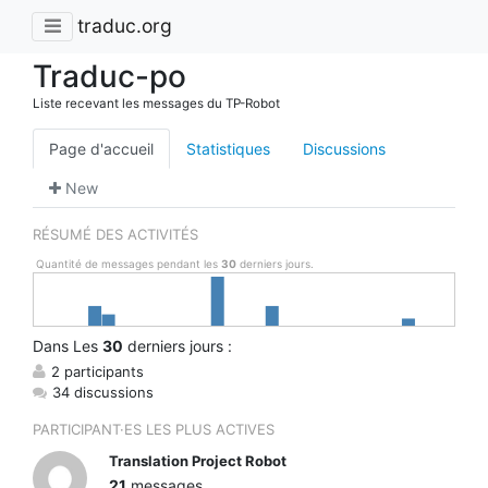
traduc.org
Traduc-po
Liste recevant les messages du TP-Robot
Page d'accueil
Statistiques
Discussions
New
RÉSUMÉ DES ACTIVITÉS
Quantité de messages pendant les
30
derniers jours.
Dans
Les
30
derniers jours :
2 participants
34 discussions
PARTICIPANT·ES LES PLUS ACTIVES
Translation Project Robot
21
messages