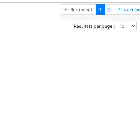
← Plus récent
1
2
Plus ancie
Résultats par page :