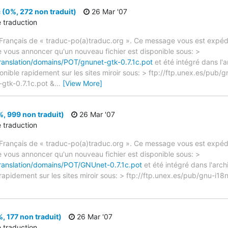
 (0%, 272 non traduit)
26 Mar '07
e traduction
rançais de « traduc-po(a)traduc.org ». Ce message vous est expédié
e vous annoncer qu'un nouveau fichier est disponible sous: >
translation/domains/POT/gnunet-gtk-0.7.1c.pot
et été intégré dans l'
ponible rapidement sur les sites miroir sous: > ftp://ftp.unex.es/pub/g
gtk-0.7.1c.pot &
…
[View More]
, 999 non traduit)
26 Mar '07
e traduction
rançais de « traduc-po(a)traduc.org ». Ce message vous est expédié
e vous annoncer qu'un nouveau fichier est disponible sous: >
translation/domains/POT/GNUnet-0.7.1c.pot
et été intégré dans l'arch
 rapidement sur les sites miroir sous: > ftp://ftp.unex.es/pub/gnu-
, 177 non traduit)
26 Mar '07
e traduction