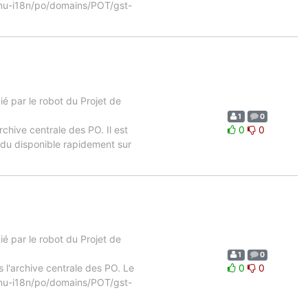
b/gnu-i18n/po/domains/POT/gst-
 par le robot du Projet de
1
0
rchive centrale des PO. Il est
0
0
ndu disponible rapidement sur
 par le robot du Projet de
1
0
s l'archive centrale des PO. Le
0
0
b/gnu-i18n/po/domains/POT/gst-