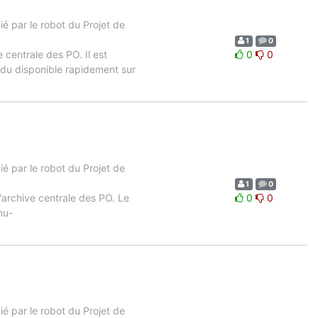
 par le robot du Projet de
1
0
e centrale des PO. Il est
0
0
ndu disponible rapidement sur
 par le robot du Projet de
1
0
l'archive centrale des PO. Le
0
0
nu-
 par le robot du Projet de