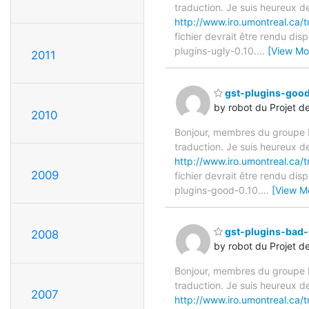
traduction. Je suis heureux d
http://www.iro.umontreal.ca/
fichier devrait être rendu di
plugins-ugly-0.10.
…
[View Mo
2011
gst-plugins-good-
by robot du Projet d
2010
Bonjour, membres du groupe F
traduction. Je suis heureux d
http://www.iro.umontreal.ca/
2009
fichier devrait être rendu di
plugins-good-0.10.
…
[View M
gst-plugins-bad-0
2008
by robot du Projet d
Bonjour, membres du groupe F
traduction. Je suis heureux d
2007
http://www.iro.umontreal.ca/