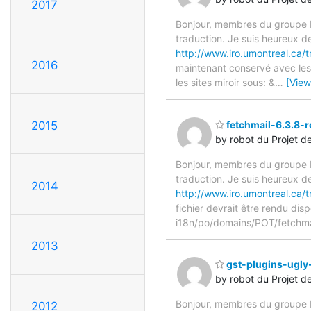
2017
Bonjour, membres du groupe F
traduction. Je suis heureux d
http://www.iro.umontreal.ca/tr
2016
maintenant conservé avec les 
les sites miroir sous: &
…
[View
2015
fetchmail-6.3.8-r
by robot du Projet d
Bonjour, membres du groupe F
traduction. Je suis heureux d
2014
http://www.iro.umontreal.ca/
fichier devrait être rendu dis
i18n/po/domains/POT/fetchma
2013
gst-plugins-ugly-
by robot du Projet d
Bonjour, membres du groupe F
2012