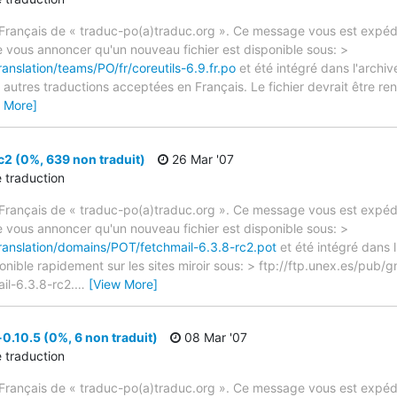
rançais de « traduc-po(a)traduc.org ». Ce message vous est expédié
e vous annoncer qu'un nouveau fichier est disponible sous: >
anslation/teams/PO/fr/coreutils-6.9.fr.po
et été intégré dans l'archiv
autres traductions acceptées en Français. Le fichier devrait être re
 More]
c2 (0%, 639 non traduit)
26 Mar '07
e traduction
rançais de « traduc-po(a)traduc.org ». Ce message vous est expédié
e vous annoncer qu'un nouveau fichier est disponible sous: >
translation/domains/POT/fetchmail-6.3.8-rc2.pot
et été intégré dans 
ponible rapidement sur les sites miroir sous: > ftp://ftp.unex.es/pub/g
il-6.3.8-rc2.
…
[View More]
0.10.5 (0%, 6 non traduit)
08 Mar '07
e traduction
rançais de « traduc-po(a)traduc.org ». Ce message vous est expédié