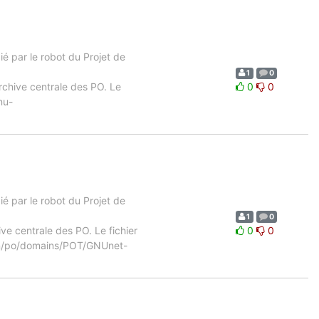
 par le robot du Projet de
1
0
archive centrale des PO. Le
0
0
nu-
 par le robot du Projet de
1
0
ive centrale des PO. Le fichier
0
0
i18n/po/domains/POT/GNUnet-