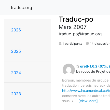
traduc.org
Traduc-po
Mars 2007
2026
traduc-po@traduc.org
1 participants
14 discussio
2025
gretl-1.6.2 (67%, 
by robot du Projet d
2024
Bonjour, membres du groupe F
traduction. Je suis heureux d
http://www.iro.umontreal.ca/tr
2023
conservé avec les autres tradu
sous: >
…
[View More]