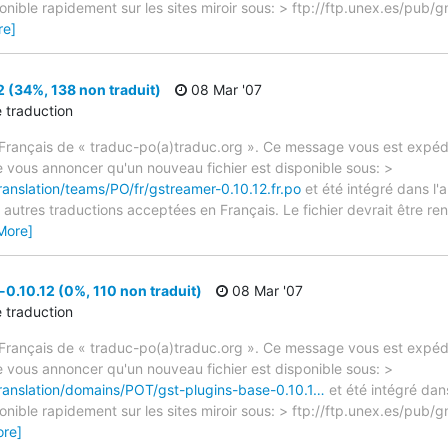
sponible rapidement sur les sites miroir sous: > ftp://ftp.unex.es/pu
re]
 (34%, 138 non traduit)
08 Mar '07
e traduction
rançais de « traduc-po(a)traduc.org ». Ce message vous est expédié
e vous annoncer qu'un nouveau fichier est disponible sous: >
ranslation/teams/PO/fr/gstreamer-0.10.12.fr.po
et été intégré dans l'a
autres traductions acceptées en Français. Le fichier devrait être re
More]
0.10.12 (0%, 110 non traduit)
08 Mar '07
e traduction
rançais de « traduc-po(a)traduc.org ». Ce message vous est expédié
e vous annoncer qu'un nouveau fichier est disponible sous: >
translation/domains/POT/gst-plugins-base-0.10.1…
et été intégré dan
sponible rapidement sur les sites miroir sous: > ftp://ftp.unex.es/pu
ore]