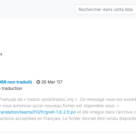
ns
968 non traduit)
26 Mar '07
e traduction
rançais de « traduc-po(a)traduc.org ». Ce message vous est expédié
e vous annoncer qu'un nouveau fichier est disponible sous: >
anslation/teams/PO/fr/gretl-1.6.2.fr.po
et été intégré dans l'archive 
ctions acceptées en Français. Le fichier devrait être rendu disponibl