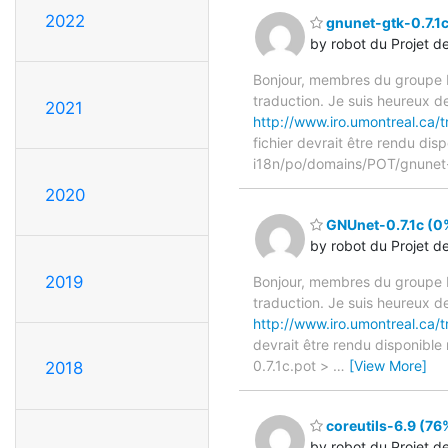
2022
gnunet-gtk-0.7.1c
by robot du Projet d
Bonjour, membres du groupe F
traduction. Je suis heureux d
2021
http://www.iro.umontreal.ca/
fichier devrait être rendu dis
i18n/po/domains/POT/gnunet-
2020
GNUnet-0.7.1c (0%
by robot du Projet d
2019
Bonjour, membres du groupe F
traduction. Je suis heureux d
http://www.iro.umontreal.ca/
devrait être rendu disponible
0.7.1c.pot >
…
[View More]
2018
coreutils-6.9 (76%
by robot du Projet d