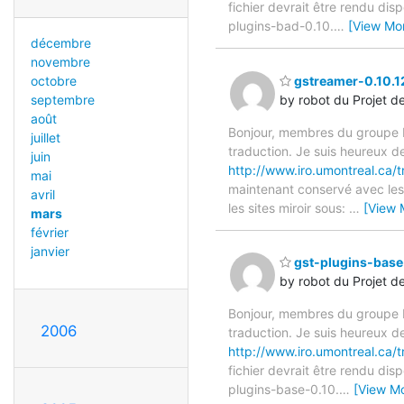
fichier devrait être rendu di
plugins-bad-0.10.
…
[View Mo
décembre
novembre
gstreamer-0.10.12
octobre
by robot du Projet d
septembre
août
Bonjour, membres du groupe F
juillet
traduction. Je suis heureux d
juin
http://www.iro.umontreal.ca/t
mai
maintenant conservé avec les 
avril
les sites miroir sous:
…
[View 
mars
février
janvier
gst-plugins-base-
by robot du Projet d
Bonjour, membres du groupe F
2006
traduction. Je suis heureux d
http://www.iro.umontreal.ca/
fichier devrait être rendu di
plugins-base-0.10.
…
[View M