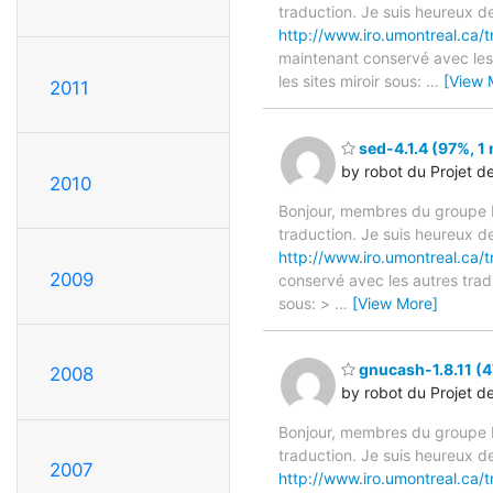
traduction. Je suis heureux d
http://www.iro.umontreal.ca/t
maintenant conservé avec les 
les sites miroir sous:
…
[View 
2011
sed-4.1.4 (97%, 1 
by robot du Projet d
2010
Bonjour, membres du groupe F
traduction. Je suis heureux d
http://www.iro.umontreal.ca/t
2009
conservé avec les autres tradu
sous: >
…
[View More]
gnucash-1.8.11 (4
2008
by robot du Projet d
Bonjour, membres du groupe F
traduction. Je suis heureux d
2007
http://www.iro.umontreal.ca/t