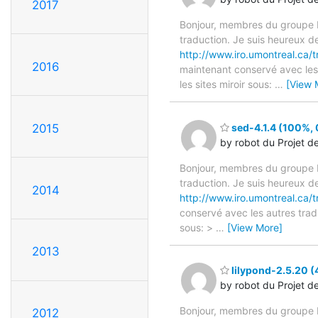
2017
Bonjour, membres du groupe F
traduction. Je suis heureux d
http://www.iro.umontreal.ca/t
2016
maintenant conservé avec les 
les sites miroir sous:
…
[View 
2015
sed-4.1.4 (100%, 
by robot du Projet d
Bonjour, membres du groupe F
traduction. Je suis heureux d
2014
http://www.iro.umontreal.ca/t
conservé avec les autres tradu
sous: >
…
[View More]
2013
lilypond-2.5.20 (
by robot du Projet d
Bonjour, membres du groupe F
2012