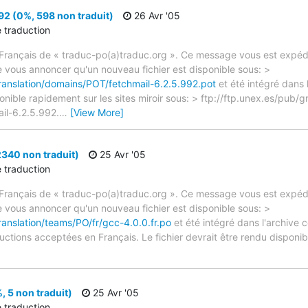
92 (0%, 598 non traduit)
26 Avr '05
e traduction
rançais de « traduc-po(a)traduc.org ». Ce message vous est expédié
e vous annoncer qu'un nouveau fichier est disponible sous: >
translation/domains/POT/fetchmail-6.2.5.992.pot
et été intégré dans 
ponible rapidement sur les sites miroir sous: > ftp://ftp.unex.es/pub/g
il-6.2.5.992.
…
[View More]
340 non traduit)
25 Avr '05
e traduction
rançais de « traduc-po(a)traduc.org ». Ce message vous est expédié
e vous annoncer qu'un nouveau fichier est disponible sous: >
ranslation/teams/PO/fr/gcc-4.0.0.fr.po
et été intégré dans l'archive c
ctions acceptées en Français. Le fichier devrait être rendu disponibl
, 5 non traduit)
25 Avr '05
e traduction