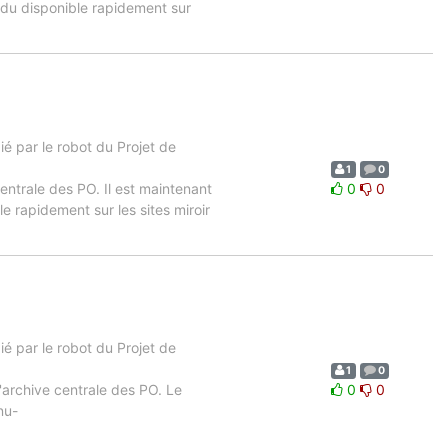
ndu disponible rapidement sur
 par le robot du Projet de
1
0
centrale des PO. Il est maintenant
0
0
e rapidement sur les sites miroir
 par le robot du Projet de
1
0
l'archive centrale des PO. Le
0
0
nu-