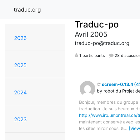
traduc.org
Traduc-po
Avril 2005
2026
traduc-po@traduc.org
1 participants
28 discussio
2025
screem-0.13.4 (4%
by robot du Projet d
2024
Bonjour, membres du groupe F
traduction. Je suis heureux d
http://www.iro.umontreal.ca/t
2023
maintenant conservé avec les 
les sites miroir sous: &
…
[View