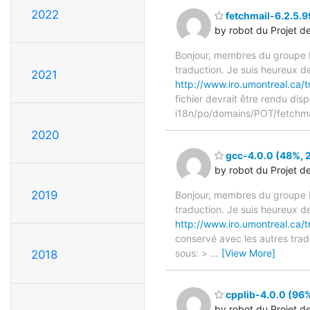
2022
fetchmail-6.2.5.9
by robot du Projet d
Bonjour, membres du groupe F
traduction. Je suis heureux d
2021
http://www.iro.umontreal.ca/
fichier devrait être rendu dis
i18n/po/domains/POT/fetchma
2020
gcc-4.0.0 (48%, 2
by robot du Projet d
2019
Bonjour, membres du groupe F
traduction. Je suis heureux d
http://www.iro.umontreal.ca/t
conservé avec les autres tradu
sous: >
…
[View More]
2018
cpplib-4.0.0 (96%
by robot du Projet d