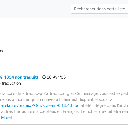
ns
, 1634 non traduit)
28 Avr '05
e traduction
rançais de « traduc-po(a)traduc.org ». Ce message vous est expédié
e vous annoncer qu'un nouveau fichier est disponible sous: >
ranslation/teams/PO/fr/screem-0.13.4.fr.po
et été intégré dans l'archi
autres traductions acceptées en Français. Le fichier devrait être re
 More]