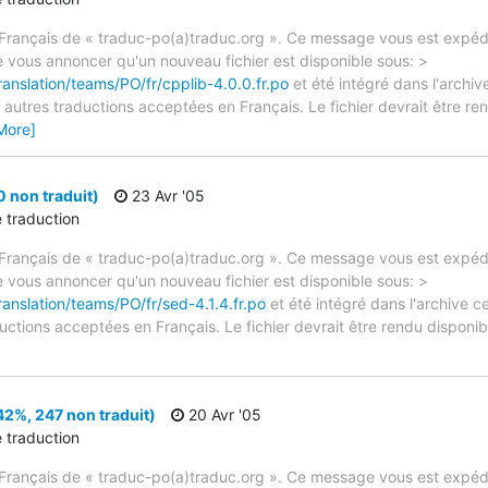
rançais de « traduc-po(a)traduc.org ». Ce message vous est expédié
e vous annoncer qu'un nouveau fichier est disponible sous: >
ranslation/teams/PO/fr/cpplib-4.0.0.fr.po
et été intégré dans l'archive
autres traductions acceptées en Français. Le fichier devrait être re
More]
0 non traduit)
23 Avr '05
e traduction
rançais de « traduc-po(a)traduc.org ». Ce message vous est expédié
e vous annoncer qu'un nouveau fichier est disponible sous: >
ranslation/teams/PO/fr/sed-4.1.4.fr.po
et été intégré dans l'archive c
ctions acceptées en Français. Le fichier devrait être rendu disponibl
42%, 247 non traduit)
20 Avr '05
e traduction
rançais de « traduc-po(a)traduc.org ». Ce message vous est expédié