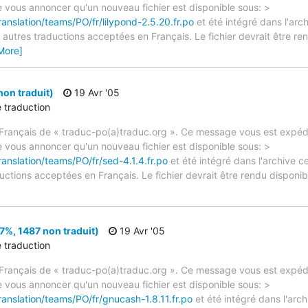
e vous annoncer qu'un nouveau fichier est disponible sous: >
ranslation/teams/PO/fr/lilypond-2.5.20.fr.po
et été intégré dans l'arch
autres traductions acceptées en Français. Le fichier devrait être re
More]
non traduit)
19 Avr '05
e traduction
rançais de « traduc-po(a)traduc.org ». Ce message vous est expédié
e vous annoncer qu'un nouveau fichier est disponible sous: >
ranslation/teams/PO/fr/sed-4.1.4.fr.po
et été intégré dans l'archive c
ctions acceptées en Français. Le fichier devrait être rendu disponibl
7%, 1487 non traduit)
19 Avr '05
e traduction
rançais de « traduc-po(a)traduc.org ». Ce message vous est expédié
e vous annoncer qu'un nouveau fichier est disponible sous: >
ranslation/teams/PO/fr/gnucash-1.8.11.fr.po
et été intégré dans l'arch