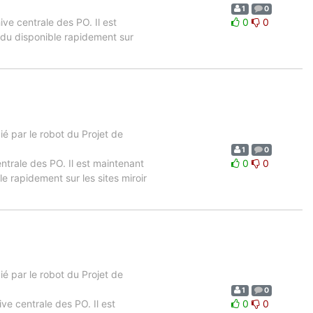
1
0
ive centrale des PO. Il est
0
0
ndu disponible rapidement sur
 par le robot du Projet de
1
0
entrale des PO. Il est maintenant
0
0
e rapidement sur les sites miroir
 par le robot du Projet de
1
0
ive centrale des PO. Il est
0
0