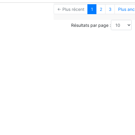
← Plus récent
1
2
3
Plus anc
Résultats par page :