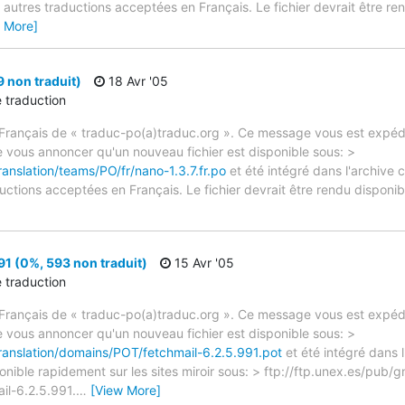
autres traductions acceptées en Français. Le fichier devrait être re
 More]
 non traduit)
18 Avr '05
e traduction
rançais de « traduc-po(a)traduc.org ». Ce message vous est expédié
e vous annoncer qu'un nouveau fichier est disponible sous: >
ranslation/teams/PO/fr/nano-1.3.7.fr.po
et été intégré dans l'archive 
ctions acceptées en Français. Le fichier devrait être rendu disponibl
91 (0%, 593 non traduit)
15 Avr '05
e traduction
rançais de « traduc-po(a)traduc.org ». Ce message vous est expédié
e vous annoncer qu'un nouveau fichier est disponible sous: >
translation/domains/POT/fetchmail-6.2.5.991.pot
et été intégré dans 
ponible rapidement sur les sites miroir sous: > ftp://ftp.unex.es/pub/g
il-6.2.5.991.
…
[View More]