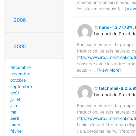
maintenant conservé avec les 
les sites miroir sous: &
…
[View
2006
nano-1.3.7 (73%, 9
by robot du Projet d
Bonjour, membres du groupe F
2005
traduction. Je suis heureux d
http://www.iro.umontreal.ca/t
conservé avec les autres tradu
décembre
sous: >
…
[View More]
novembre
octobre
septembre
fetchmail-6.2.5.9
août
by robot du Projet d
juillet
juin
Bonjour, membres du groupe F
mai
traduction. Je suis heureux d
avril
http://www.iro.umontreal.ca/
mars
fichier devrait être rendu dis
février
i18n/po/domains/POT/fetchma