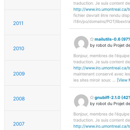
traduction. Je suis content d
http://www.iro.umontreal.ca/t
fichier devrait être rendu dis
i18n/po/domains/POT/libextra
2011
mailutils-0.6 (97%
by robot du Projet d
2010
Bonjour, membres de l'équipe
traduction. Je suis content d
http://www.iro.umontreal.ca/t
2009
maintenant conservé avec les 
les sites miroir sous:
…
[View 
gnubiff-2.1.0 (42%
2008
by robot du Projet d
Bonjour, membres de l'équipe
traduction. Je suis content d
2007
http://www.iro.umontreal.ca/t