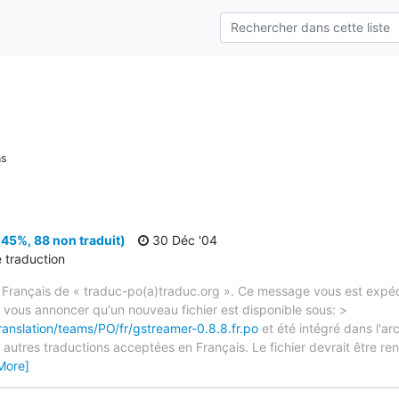
ns
45%, 88 non traduit)
30 Déc '04
e traduction
 Français de « traduc-po(a)traduc.org ». Ce message vous est expédi
e vous annoncer qu'un nouveau fichier est disponible sous: >
ranslation/teams/PO/fr/gstreamer-0.8.8.fr.po
et été intégré dans l'arc
autres traductions acceptées en Français. Le fichier devrait être re
More]