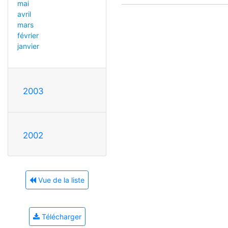
mai
avril
mars
février
janvier
2003
2002
Vue de la liste
Télécharger