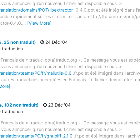
e vous annoncer qu'un nouveau fichier est disponible sous: >
ranslation/domains/POT/libextractor-
0.4.0.pot et été intégré dans l'
ponible rapidement sur les sites miroir sous: > ftp://ftp.unex.es/pub/g
ctor-0.4.0.
…
[View More]
, 25 non traduit)
24 Déc '04
e traduction
 Français de « traduc-po(a)traduc.org ». Ce message vous est expédi
e vous annoncer qu'un nouveau fichier est disponible sous: >
ranslation/teams/PO/fr/mailutils-0.6
.fr.po et été intégré dans l'archiv
autres traductions acceptées en Français. Le fichier devrait être re
More]
, 102 non traduit)
23 Déc '04
e traduction
 Français de « traduc-po(a)traduc.org ». Ce message vous est expédi
e vous annoncer qu'un nouveau fichier est disponible sous: >
ranslation/teams/PO/fr/gnubiff-2.1.0
.fr.po et été intégré dans l'archi