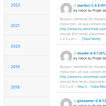
2022
stardict-2.4.4 (0%
by robot du Projet d
Bonjour, membres de l'équipe
traduction. Je suis content d
2021
http://www.iro.umontreal.ca/t
devrait être rendu disponible
2.4.4.pot >
…
[View More]
2020
doodle-0.6.1 (0%,
by robot du Projet d
2019
Bonjour, membres de l'équipe
traduction. Je suis content d
http://www.iro.umontreal.ca/
devrait être rendu disponible
0.6.1.pot >
http://
…
[View Mor
2018
gstreamer-0.8.7.2
by robot du Projet d