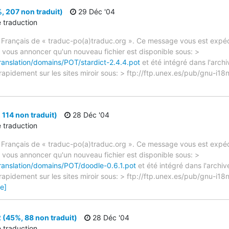
, 207 non traduit)
29 Déc '04
e traduction
 Français de « traduc-po(a)traduc.org ». Ce message vous est expédi
e vous annoncer qu'un nouveau fichier est disponible sous: >
ranslation/domains/POT/stardict-2.4.4.pot
et été intégré dans l'archi
 rapidement sur les sites miroir sous: > ftp://ftp.unex.es/pub/gnu-i1
 114 non traduit)
28 Déc '04
e traduction
 Français de « traduc-po(a)traduc.org ». Ce message vous est expédi
e vous annoncer qu'un nouveau fichier est disponible sous: >
translation/domains/POT/doodle-0.6.1.pot
et été intégré dans l'archiv
 rapidement sur les sites miroir sous: > ftp://ftp.unex.es/pub/gnu-i
e]
 (45%, 88 non traduit)
28 Déc '04
e traduction