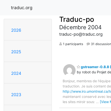
traduc.org
Traduc-po
Décembre 2004
2026
traduc-po@traduc.org
1 participants
31 discussio
2025
gstreamer-0.8.8 (
by robot du Projet d
2024
Bonjour, membres de l'équipe
traduction. Je suis content d
http://www.iro.umontreal.ca/t
2023
maintenant conservé avec les 
les sites miroir sous:
…
[View 