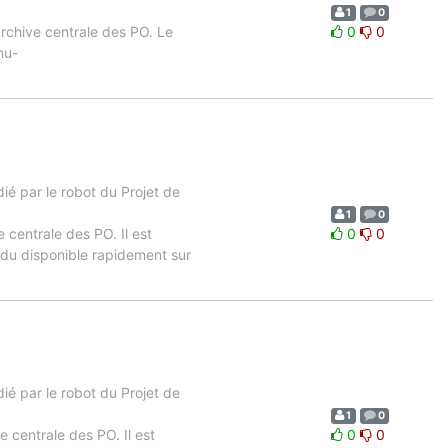
1
0
archive centrale des PO. Le
0
0
nu-
é par le robot du Projet de
1
0
e centrale des PO. Il est
0
0
ndu disponible rapidement sur
é par le robot du Projet de
1
0
ve centrale des PO. Il est
0
0