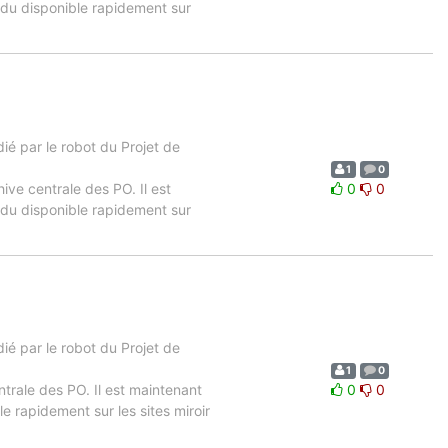
ndu disponible rapidement sur
é par le robot du Projet de
1
0
hive centrale des PO. Il est
0
0
ndu disponible rapidement sur
é par le robot du Projet de
1
0
ntrale des PO. Il est maintenant
0
0
e rapidement sur les sites miroir