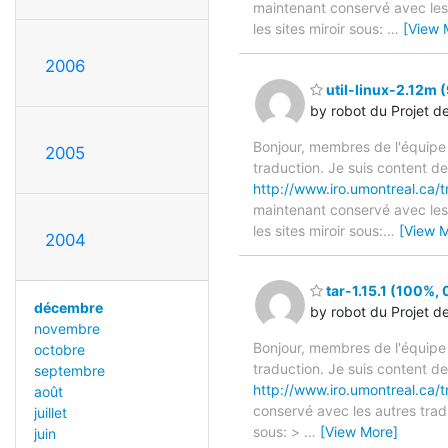
maintenant conservé avec les 
les sites miroir sous:
…
[View 
2006
util-linux-2.12m (
by robot du Projet d
Bonjour, membres de l'équipe
2005
traduction. Je suis content d
http://www.iro.umontreal.ca/tr
maintenant conservé avec les 
les sites miroir sous:
…
[View 
2004
tar-1.15.1 (100%, 
décembre
by robot du Projet d
novembre
Bonjour, membres de l'équipe
octobre
traduction. Je suis content d
septembre
http://www.iro.umontreal.ca/tr
août
conservé avec les autres tradu
juillet
sous: >
…
[View More]
juin