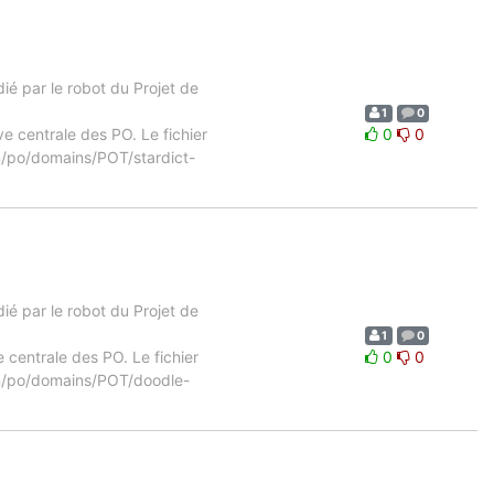
é par le robot du Projet de
1
0
ve centrale des PO. Le fichier
0
0
8n/po/domains/POT/stardict-
é par le robot du Projet de
1
0
e centrale des PO. Le fichier
0
0
18n/po/domains/POT/doodle-