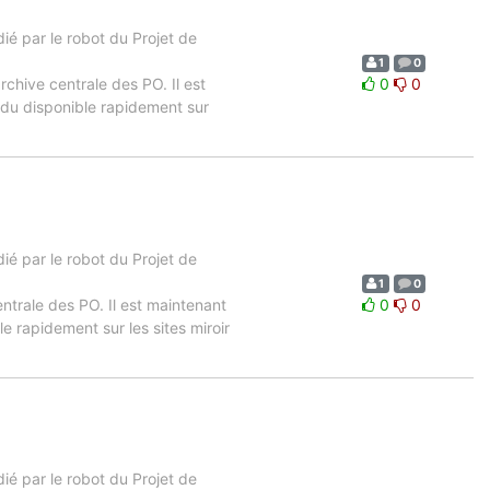
é par le robot du Projet de
1
0
archive centrale des PO. Il est
0
0
ndu disponible rapidement sur
é par le robot du Projet de
1
0
entrale des PO. Il est maintenant
0
0
e rapidement sur les sites miroir
é par le robot du Projet de