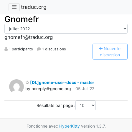
traduc.org
Gnomefr
gnomefr@traduc.org
N
ouvelle
1 participants
1 discussions
discussion
[DL]gnome-user-docs - master
by noreply＠gnome.org
05 Jul '22
Résultats par page :
Fonctionne avec
HyperKitty
version 1.3.7.