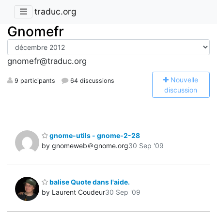
traduc.org
Gnomefr
gnomefr@traduc.org
N
ouvelle
9 participants
64 discussions
discussion
gnome-utils - gnome-2-28
by gnomeweb＠gnome.org
30 Sep '09
balise Quote dans l'aide.
by Laurent Coudeur
30 Sep '09