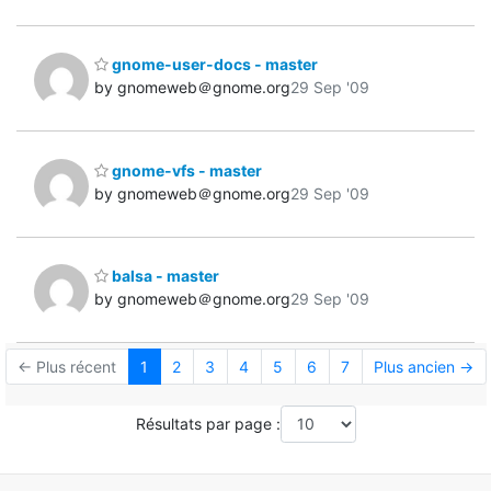
gnome-user-docs - master
by gnomeweb＠gnome.org
29 Sep '09
gnome-vfs - master
by gnomeweb＠gnome.org
29 Sep '09
balsa - master
by gnomeweb＠gnome.org
29 Sep '09
← Plus récent
1
2
3
4
5
6
7
Plus ancien →
Résultats par page :