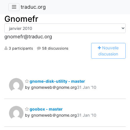
traduc.org
Gnomefr
gnomefr@traduc.org
N
ouvelle
3 participants
58 discussions
discussion
gnome-disk-utility - master
by gnomeweb＠gnome.org
31 Jan '10
goobox - master
by gnomeweb＠gnome.org
31 Jan '10