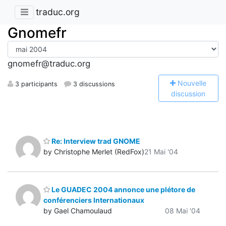
traduc.org
Gnomefr
gnomefr@traduc.org
N
ouvelle
3 participants
3 discussions
discussion
Re: Interview trad GNOME
by Christophe Merlet (RedFox)
21 Mai '04
Le GUADEC 2004 annonce une plétore de
conférenciers Internationaux
by Gael Chamoulaud
08 Mai '04