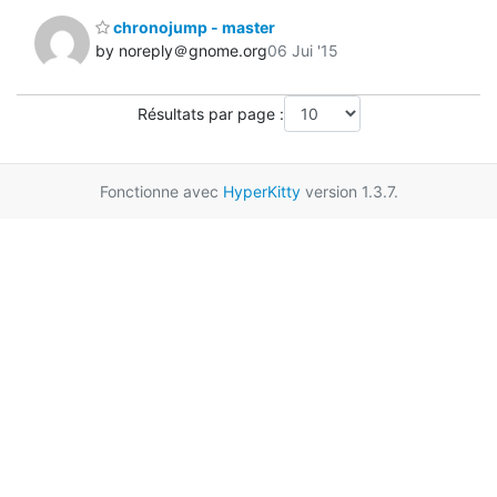
chronojump - master
by noreply＠gnome.org
06 Jui '15
Résultats par page :
Fonctionne avec
HyperKitty
version 1.3.7.