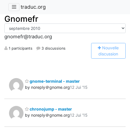
traduc.org
Gnomefr
gnomefr@traduc.org
N
ouvelle
1 participants
3 discussions
discussion
gnome-terminal - master
by noreply＠gnome.org
12 Jui '15
chronojump - master
by noreply＠gnome.org
12 Jui '15