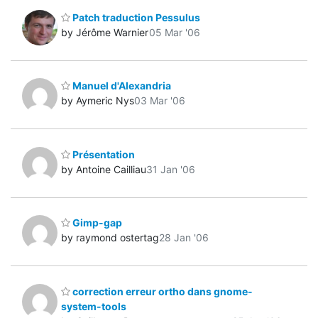
Patch traduction Pessulus
by Jérôme Warnier
05 Mar '06
Manuel d'Alexandria
by Aymeric Nys
03 Mar '06
Présentation
by Antoine Cailliau
31 Jan '06
Gimp-gap
by raymond ostertag
28 Jan '06
correction erreur ortho dans gnome-
system-tools