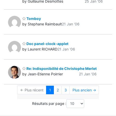
by Guillaume Desmottes
25 Jan '06
Tomboy
by Stephane Raimbault
21 Jan '06
Doc panel-clock-applet
by Laurent RICHARD
21 Jan '06
Re: Indisponibilité de Christophe Merlet
by Jean-Etienne Poirrier
21 Jan '06
← Plus récent
1
2
3
Plus ancien →
Résultats par page :