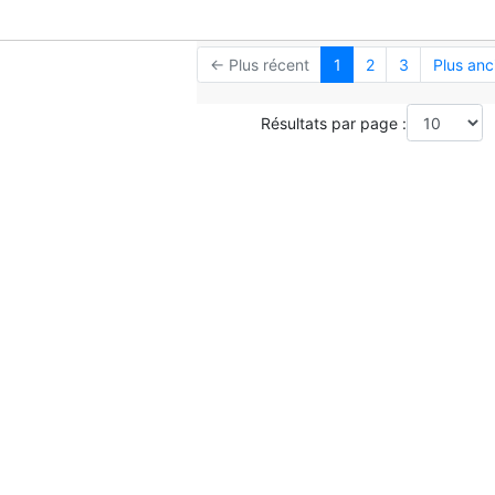
← Plus récent
1
2
3
Plus anc
Résultats par page :