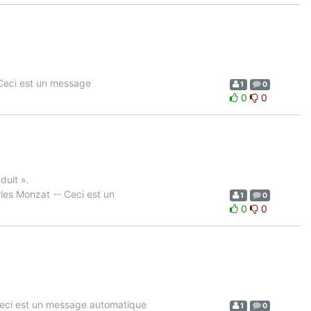
Ceci est un message
1
0
0
0
duit ».
es Monzat -- Ceci est un
1
0
0
0
eci est un message automatique
1
0