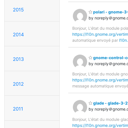
2015
polari - gnome-3
by noreply＠gnome.
Bonjour, L'état du module pola
2014
https://l10n.gnome.org/verti
automatique envoyé par
l10n
gnome-control-c
2013
by noreply＠gnome.
Bonjour, L'état du module gno
https://l10n.gnome.org/vert
2012
message automatique envoy
glade - glade-3-
2011
by noreply＠gnome.
Bonjour, L'état du module glad
https://l10n.gnome.org/verti