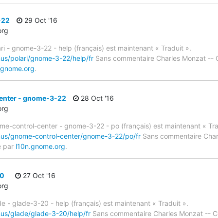
-22
29 Oct '16
org
ri - gnome-3-22 - help (français) est maintenant « Traduit ».
mus/polari/gnome-3-22/help/fr
Sans commentaire Charles Monzat -- 
.gnome.org
.
enter - gnome-3-22
28 Oct '16
org
me-control-center - gnome-3-22 - po (français) est maintenant « Tra
imus/gnome-control-center/gnome-3-22/po/fr
Sans commentaire Charl
é par
l10n.gnome.org
.
20
27 Oct '16
org
e - glade-3-20 - help (français) est maintenant « Traduit ».
mus/glade/glade-3-20/help/fr
Sans commentaire Charles Monzat -- C