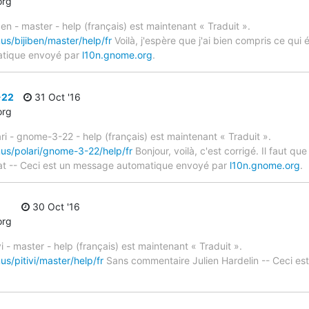
org
ben - master - help (français) est maintenant « Traduit ».
us/bijiben/master/help/fr
Voilà, j'espère que j'ai bien compris ce qui
atique envoyé par
l10n.gnome.org
.
-22
31 Oct '16
org
ri - gnome-3-22 - help (français) est maintenant « Traduit ».
mus/polari/gnome-3-22/help/fr
Bonjour, voilà, c'est corrigé. Il faut qu
at -- Ceci est un message automatique envoyé par
l10n.gnome.org
.
30 Oct '16
org
i - master - help (français) est maintenant « Traduit ».
us/pitivi/master/help/fr
Sans commentaire Julien Hardelin -- Ceci e