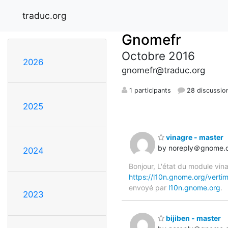
traduc.org
Gnomefr
Octobre 2016
2026
gnomefr@traduc.org
1 participants
28 discussio
2025
vinagre - master
by noreply＠gnome.
2024
Bonjour, L'état du module vina
https://l10n.gnome.org/vertim
envoyé par
l10n.gnome.org
.
2023
bijiben - master