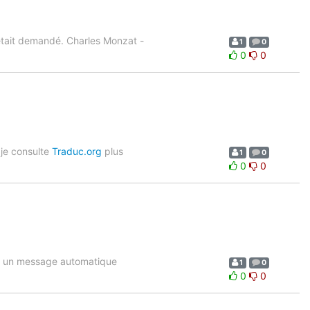
 était demandé. Charles Monzat -
1
0
0
0
e je consulte
Traduc.org
plus
1
0
0
0
st un message automatique
1
0
0
0