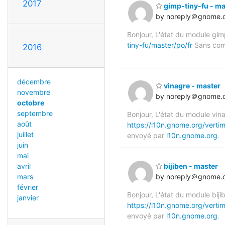
2017
gimp-tiny-fu - ma
by noreply＠gnome.
Bonjour, L'état du module gimp
tiny-fu/master/po/fr
Sans comm
2016
décembre
vinagre - master
novembre
by noreply＠gnome.
octobre
septembre
Bonjour, L'état du module vina
août
https://l10n.gnome.org/vertim
juillet
envoyé par
l10n.gnome.org
.
juin
mai
avril
bijiben - master
mars
by noreply＠gnome.
février
Bonjour, L'état du module biji
janvier
https://l10n.gnome.org/vertim
envoyé par
l10n.gnome.org
.