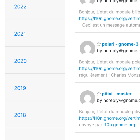
by noreply＠gnome.
2022
Bonjour, L'état du module biji
https://l10n.gnome.org/vertim
- Ceci est un message autom
2021
polari - gnome-3
by noreply＠gnome.
2020
Bonjour, L'état du module pola
https://l10n.gnome.org/verti
régulièrement ! Charles Monz
2019
pitivi - master
by noreply＠gnome.
Bonjour, L'état du module pitiv
2018
https://l10n.gnome.org/vertim
envoyé par
l10n.gnome.org
.