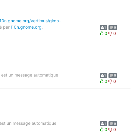
/l10n.gnome.org/vertimus/gimp-
yé par
l10n.gnome.org
.
1
0
0
0
 est un message automatique
1
0
0
0
 est un message automatique
1
0
0
0