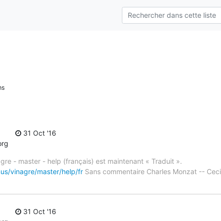
ns
31 Oct '16
org
gre - master - help (français) est maintenant « Traduit ».
us/vinagre/master/help/fr
Sans commentaire Charles Monzat -- Ceci
31 Oct '16