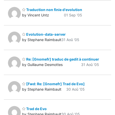
Traduction non finie d'evolution
by Vincent Untz
01 Sep '05
Evolution-data-server
by Stephane Raimbault
31 Aoû '05
Re: [Gnomefr] traduc de gedit à continuer
by Guillaume Desmottes
31 Aoû '05
[Fwd: Re: [Gnomefr] Trad de Evo]
by Stephane Raimbault
30 Aoû '05
Trad de Evo
by Stephane Raimbault
30 Aoû '05