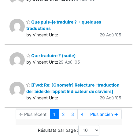
Que puis-je traduire ? + quelques
traductions
by Vincent Untz
29 Aoû '05
Que traduire ? (suite)
by Vincent Untz
29 Aoû '05
[Fwd: Re: [Gnomefr] Relecture : traduction
de l'aide de l'applet Indicateur de claviers]
by Vincent Untz
29 Aoû '05
← Plus récent
1
2
3
4
Plus ancien →
Résultats par page :