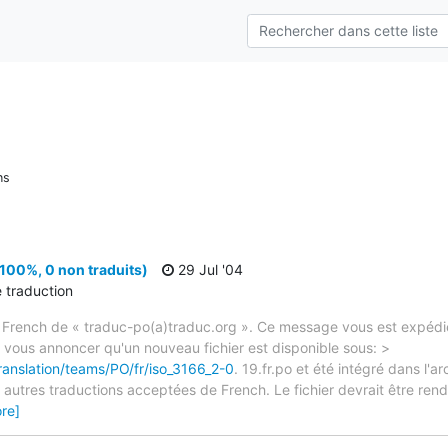
ns
100%, 0 non traduits)
29 Jul '04
e traduction
 French de « traduc-po(a)traduc.org ». Ce message vous est expédié
e vous annoncer qu'un nouveau fichier est disponible sous: >
ranslation/teams/PO/fr/iso_3166_2-0
. 19.fr.po et été intégré dans l'ar
autres traductions acceptées de French. Le fichier devrait être rend
re]