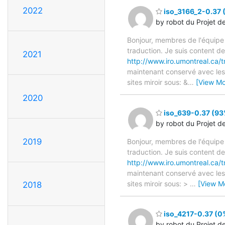
2022
iso_3166_2-0.37 (
by robot du Projet d
Bonjour, membres de l'équipe
traduction. Je suis content d
2021
http://www.iro.umontreal.ca/t
maintenant conservé avec les 
sites miroir sous: &
…
[View Mo
2020
iso_639-0.37 (93%
by robot du Projet d
2019
Bonjour, membres de l'équipe
traduction. Je suis content d
http://www.iro.umontreal.ca/t
maintenant conservé avec les 
sites miroir sous: >
…
[View M
2018
iso_4217-0.37 (0%
by robot du Projet d