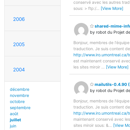
conservé avec les autres tradu
sous: > ftp:/
…
[View More]
2006
shared-mime-info
by robot du Projet d
Bonjour, membres de l'équipe
2005
traduction. Je suis content d
http://www.iro.umontreal.ca/
est maintenant conservé avec 
les sites miroir
…
[View More]
2004
mailutils-0.4.90 
décembre
by robot du Projet d
novembre
Bonjour, membres de l'équipe
octobre
traduction. Je suis content d
septembre
http://www.iro.umontreal.ca/t
août
maintenant conservé avec les 
juillet
sites miroir sous: &
…
[View Mo
juin