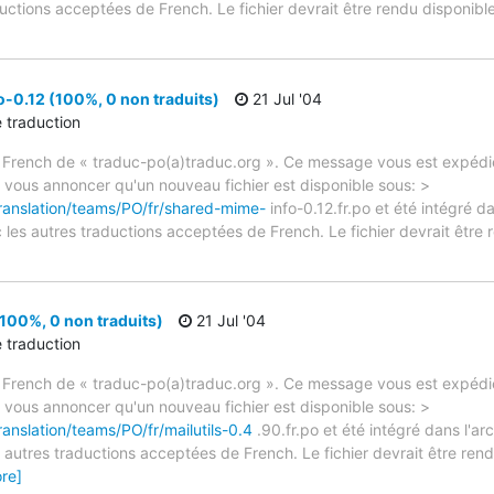
ctions acceptées de French. Le fichier devrait être rendu disponible 
-0.12 (100%, 0 non traduits)
21 Jul '04
e traduction
 French de « traduc-po(a)traduc.org ». Ce message vous est expédié
e vous annoncer qu'un nouveau fichier est disponible sous: >
translation/teams/PO/fr/shared-mime-
info-0.12.fr.po et été intégré da
les autres traductions acceptées de French. Le fichier devrait être
(100%, 0 non traduits)
21 Jul '04
e traduction
 French de « traduc-po(a)traduc.org ». Ce message vous est expédié
e vous annoncer qu'un nouveau fichier est disponible sous: >
ranslation/teams/PO/fr/mailutils-0.4
.90.fr.po et été intégré dans l'arc
autres traductions acceptées de French. Le fichier devrait être rend
re]