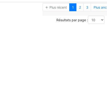
← Plus récent
1
2
3
Plus anc
Résultats par page :