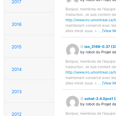
2017
Bonjour, membres de l'équipe
traduction. Je suis content d
http://www.iro.umontreal.ca/t
2016
maintenant conservé avec les 
sites miroir sous: >
…
[View M
2015
iso_3166-0.37 (33
by robot du Projet d
Bonjour, membres de l'équipe
traduction. Je suis content d
2014
http://www.iro.umontreal.ca/t
maintenant conservé avec les 
sites miroir sous: >
…
[View M
2013
xchat-2.4.0pre1 (
by robot du Projet d
Bonjour, membres de l'équipe
2012