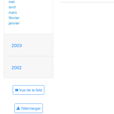
mai
avril
mars
février
janvier
2003
2002
Vue de la liste
Télécharger