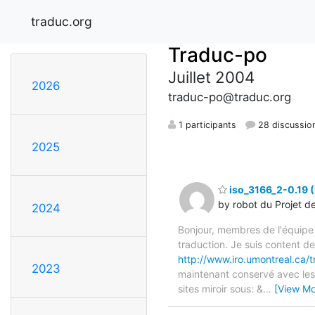
traduc.org
Traduc-po
Juillet 2004
2026
traduc-po@traduc.org
1 participants
28 discussio
2025
iso_3166_2-0.19 (
by robot du Projet d
2024
Bonjour, membres de l'équipe
traduction. Je suis content d
http://www.iro.umontreal.ca/t
2023
maintenant conservé avec les 
sites miroir sous: &
…
[View Mo