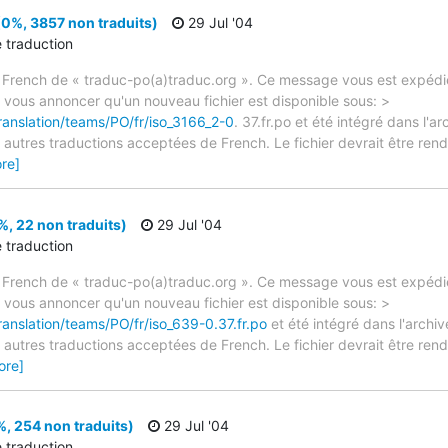
0%, 3857 non traduits)
29 Jul '04
e traduction
 French de « traduc-po(a)traduc.org ». Ce message vous est expédié
e vous annoncer qu'un nouveau fichier est disponible sous: >
ranslation/teams/PO/fr/iso_3166_2-0
. 37.fr.po et été intégré dans l'ar
autres traductions acceptées de French. Le fichier devrait être rend
re]
, 22 non traduits)
29 Jul '04
e traduction
 French de « traduc-po(a)traduc.org ». Ce message vous est expédié
e vous annoncer qu'un nouveau fichier est disponible sous: >
ranslation/teams/PO/fr/iso_639-0.37.fr.po
et été intégré dans l'archiv
autres traductions acceptées de French. Le fichier devrait être rend
ore]
, 254 non traduits)
29 Jul '04
e traduction