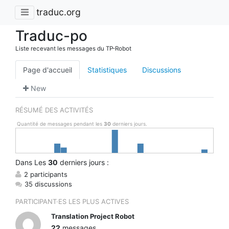
traduc.org
Traduc-po
Liste recevant les messages du TP-Robot
Page d'accueil
Statistiques
Discussions
New
RÉSUMÉ DES ACTIVITÉS
Quantité de messages pendant les
30
derniers jours.
Dans
Les
30
derniers jours :
2 participants
35 discussions
PARTICIPANT·ES LES PLUS ACTIVES
Translation Project Robot
22
messages