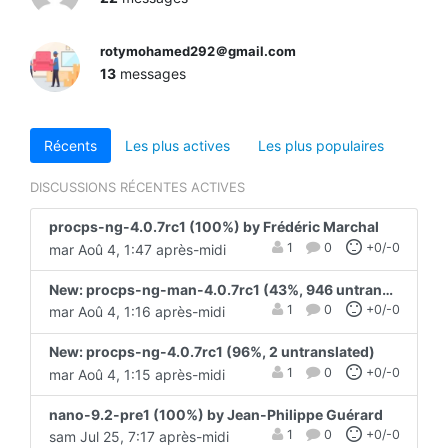
rotymohamed292＠gmail.com
13
messages
Récents
Les plus actives
Les plus populaires
DISCUSSIONS RÉCENTES ACTIVES
procps-ng-4.0.7rc1 (100%) by Frédéric Marchal
1
0
+0/-0
mar Aoû 4, 1:47 après-midi
New: procps-ng-man-4.0.7rc1 (43%, 946 untranslated)
1
0
+0/-0
mar Aoû 4, 1:16 après-midi
New: procps-ng-4.0.7rc1 (96%, 2 untranslated)
1
0
+0/-0
mar Aoû 4, 1:15 après-midi
nano-9.2-pre1 (100%) by Jean-Philippe Guérard
1
0
+0/-0
sam Jul 25, 7:17 après-midi