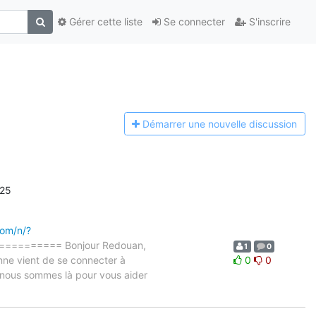
Gérer cette liste
Se connecter
S'inscrire
Démarrer une n
ouvelle discussion
'25
com/n/?
======== Bonjour Redouan,
1
0
nne vient de se connecter à
0
0
 nous sommes là pour vous aider