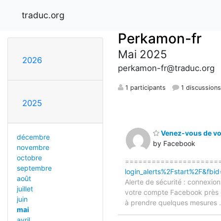
traduc.org
Perkamon-fr
Mai 2025
2026
perkamon-fr@traduc.org
1 participants
1 discussion
2025
Venez-vous de vou
décembre
by Facebook
novembre
octobre
=======================
septembre
login_alerts%2Fstart%2F&f
août
Alerte de sécurité : connexio
juillet
votre compte Facebook près d
juin
à prendre quelques mesures
mai
avril