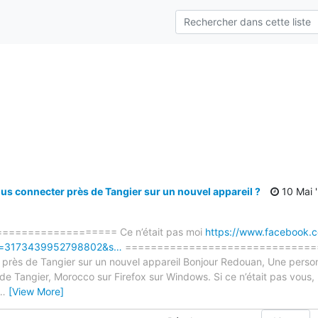
s
s connecter près de Tangier sur un nouvel appareil ?
10 Mai 
================= Ce n’était pas moi
https://www.facebook.
bid=3173439952798802&s…
================================
n près de Tangier sur un nouvel appareil Bonjour Redouan, Une perso
e Tangier, Morocco sur Firefox sur Windows. Si ce n’était pas vous,
…
[View More]