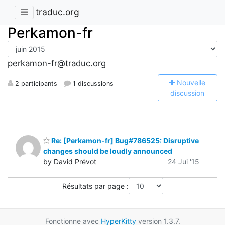
traduc.org
Perkamon-fr
perkamon-fr@traduc.org
N
ouvelle
2 participants
1 discussions
discussion
Re: [Perkamon-fr] Bug#786525: Disruptive
changes should be loudly announced
by David Prévot
24 Jui '15
Résultats par page :
Fonctionne avec
HyperKitty
version 1.3.7.