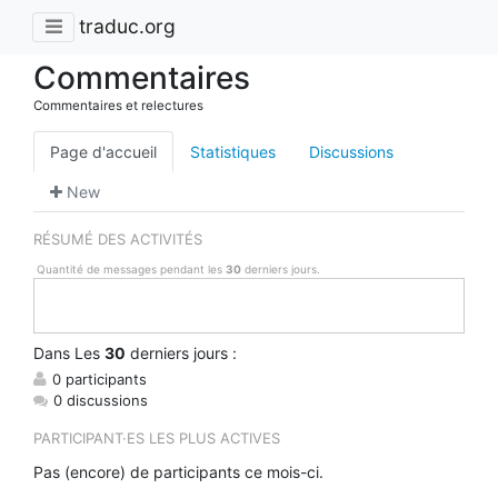
traduc.org
Commentaires
Commentaires et relectures
Page d'accueil
Statistiques
Discussions
New
RÉSUMÉ DES ACTIVITÉS
Quantité de messages pendant les
30
derniers jours.
Dans
Les
30
derniers jours :
0 participants
0 discussions
PARTICIPANT·ES LES PLUS ACTIVES
Pas (encore) de participants ce mois-ci.