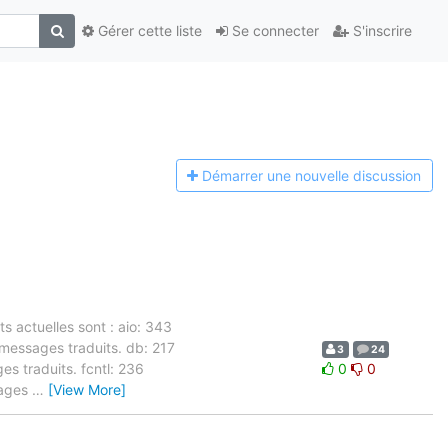
Gérer cette liste
Se connecter
S'inscrire
Démarrer une n
ouvelle discussion
s actuelles sont : aio: 343
messages traduits. db: 217
3
24
s traduits. fcntl: 236
0
0
sages
…
[View More]