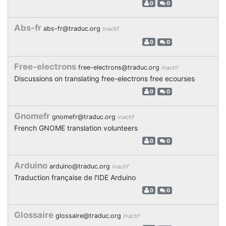
0
0
Abs-fr
abs-fr@traduc.org
inactif
0
0
Free-electrons
free-electrons@traduc.org
inactif
Discussions on translating free-electrons free ecourses
0
0
Gnomefr
gnomefr@traduc.org
inactif
French GNOME translation volunteers
0
0
Arduino
arduino@traduc.org
inactif
Traduction française de l'IDE Arduino
0
0
Glossaire
glossaire@traduc.org
inactif