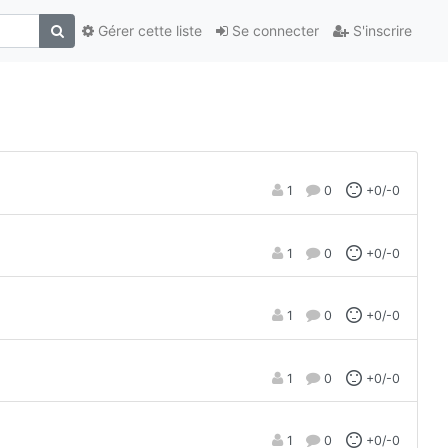
Gérer cette liste
Se connecter
S'inscrire
1
0
+0/-0
1
0
+0/-0
1
0
+0/-0
1
0
+0/-0
1
0
+0/-0