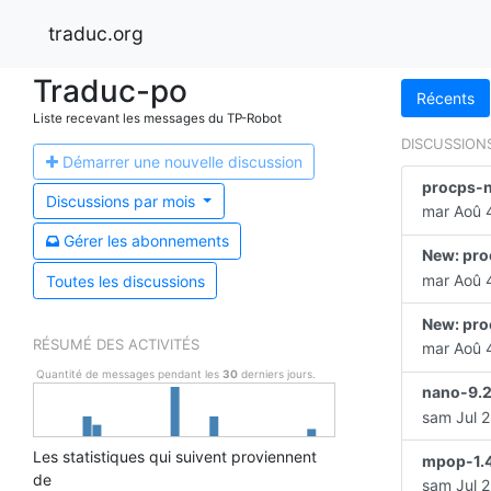
traduc.org
Traduc-po
Récents
Liste recevant les messages du TP-Robot
DISCUSSION
Démarrer une n
ouvelle discussion
procps-n
Discussions par
mois
mar Aoû 4
Gérer les a
bonnements
New: pro
mar Aoû 4
Toutes les discussions
New: pro
RÉSUMÉ DES ACTIVITÉS
mar Aoû 4
Quantité de messages pendant les
30
derniers jours.
nano-9.2
sam Jul 2
Les statistiques qui suivent proviennent
mpop-1.4
de
sam Jul 2