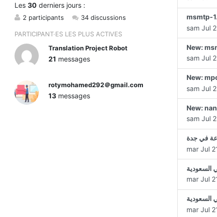
Les
30
derniers jours :
msmtp-1.
2 participants
34 discussions
sam Jul 2
PARTICIPANT·ES LES PLUS ACTIVES
New: msm
Translation Project Robot
sam Jul 2
21
messages
New: mpo
rotymohamed292＠gmail.com
sam Jul 2
13
messages
New: nan
sam Jul 2
عة في جدة
mar Jul 2
ي السعودية
mar Jul 2
ي السعودية
mar Jul 2