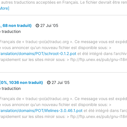
autres traductions acceptées en Français. Le fichier devrait être re
More]
, 68 non traduit)
27 Jui '05
e traduction
rançais de « traduc-po(a)traduc.org ». Ce message vous est expédié
e vous annoncer qu'un nouveau fichier est disponible sous: >
translation/domains/POT/schroot-0.1.2.pot
et été intégré dans l'archiv
 rapidement sur les sites miroir sous: > ftp://ftp.unex.es/pub/gnu-i
 (0%, 1036 non traduit)
27 Jui '05
e traduction
rançais de « traduc-po(a)traduc.org ». Ce message vous est expédié
e vous annoncer qu'un nouveau fichier est disponible sous: >
ranslation/domains/POT/lifelines-3.0.46.1.pot
et été intégré dans l'ar
rapidement sur les sites miroir sous: > ftp://ftp.unex.es/pub/gnu-i18