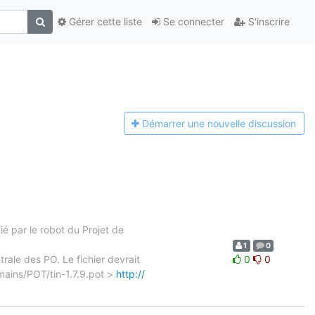
Gérer cette liste
Se connecter
S'inscrire
Démarrer une n
ouvelle discussion
 par le robot du Projet de
1
0
trale des PO. Le fichier devrait
0
0
omains/POT/tin-1.7.9.pot >
http://