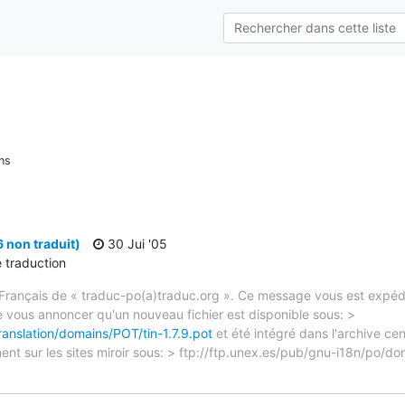
ns
6 non traduit)
30 Jui '05
e traduction
rançais de « traduc-po(a)traduc.org ». Ce message vous est expédié
e vous annoncer qu'un nouveau fichier est disponible sous: >
ranslation/domains/POT/tin-1.7.9.pot
et été intégré dans l'archive cen
ent sur les sites miroir sous: > ftp://ftp.unex.es/pub/gnu-i18n/po/d