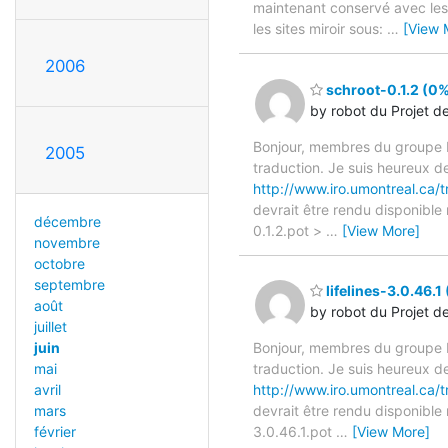
maintenant conservé avec les 
les sites miroir sous:
…
[View 
2006
schroot-0.1.2 (0%
by robot du Projet d
Bonjour, membres du groupe F
2005
traduction. Je suis heureux d
http://www.iro.umontreal.ca/
devrait être rendu disponible
décembre
0.1.2.pot >
…
[View More]
novembre
octobre
septembre
lifelines-3.0.46.1
août
by robot du Projet d
juillet
juin
Bonjour, membres du groupe F
mai
traduction. Je suis heureux d
avril
http://www.iro.umontreal.ca/t
mars
devrait être rendu disponible 
février
3.0.46.1.pot
…
[View More]