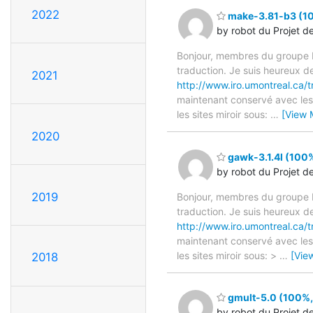
2022
make-3.81-b3 (10
by robot du Projet d
Bonjour, membres du groupe F
traduction. Je suis heureux d
2021
http://www.iro.umontreal.ca/
maintenant conservé avec les 
les sites miroir sous:
…
[View 
2020
gawk-3.1.4l (100%
by robot du Projet d
2019
Bonjour, membres du groupe F
traduction. Je suis heureux d
http://www.iro.umontreal.ca/t
maintenant conservé avec les 
les sites miroir sous: >
…
[Vie
2018
gmult-5.0 (100%, 
by robot du Projet d