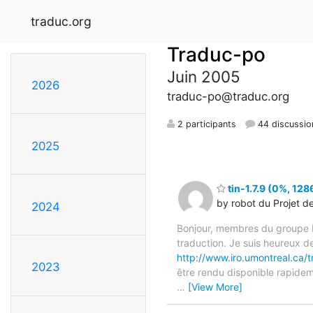
traduc.org
Traduc-po
Juin 2005
2026
traduc-po@traduc.org
2 participants
44 discussio
2025
tin-1.7.9 (0%, 128
by robot du Projet d
2024
Bonjour, membres du groupe F
traduction. Je suis heureux d
http://www.iro.umontreal.ca/t
2023
être rendu disponible rapidem
…
[View More]