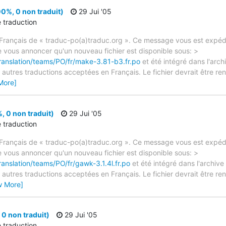
0%, 0 non traduit)
29 Jui '05
e traduction
rançais de « traduc-po(a)traduc.org ». Ce message vous est expédié
e vous annoncer qu'un nouveau fichier est disponible sous: >
translation/teams/PO/fr/make-3.81-b3.fr.po
et été intégré dans l'archi
autres traductions acceptées en Français. Le fichier devrait être re
More]
, 0 non traduit)
29 Jui '05
e traduction
rançais de « traduc-po(a)traduc.org ». Ce message vous est expédié
e vous annoncer qu'un nouveau fichier est disponible sous: >
ranslation/teams/PO/fr/gawk-3.1.4l.fr.po
et été intégré dans l'archive 
autres traductions acceptées en Français. Le fichier devrait être re
w More]
0 non traduit)
29 Jui '05
e traduction