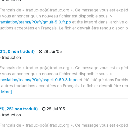
rançais de « traduc-po(a)traduc.org ». Ce message vous est expédié
e vous annoncer qu'un nouveau fichier est disponible sous: >
ranslation/teams/PO/fr/gmult-5.0.fr.po
et été intégré dans l'archive c
ctions acceptées en Français. Le fichier devrait être rendu disponibl
0%, 0 non traduit)
28 Jui '05
e traduction
rançais de « traduc-po(a)traduc.org ». Ce message vous est expédié
e vous annoncer qu'un nouveau fichier est disponible sous: >
ranslation/teams/PO/fr/aspell-0.60.3.fr.po
et été intégré dans l'archiv
autres traductions acceptées en Français. Le fichier devrait être re
 More]
2%, 251 non traduit)
28 Jui '05
e traduction
rançais de « traduc-po(a)traduc.org ». Ce message vous est expédié