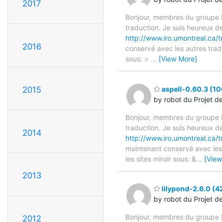
2017
Bonjour, membres du groupe F
traduction. Je suis heureux d
http://www.iro.umontreal.ca/t
2016
conservé avec les autres tradu
sous: >
…
[View More]
2015
aspell-0.60.3 (10
by robot du Projet d
Bonjour, membres du groupe F
traduction. Je suis heureux d
2014
http://www.iro.umontreal.ca/t
maintenant conservé avec les 
les sites miroir sous: &
…
[View
2013
lilypond-2.6.0 (4
by robot du Projet d
Bonjour, membres du groupe F
2012