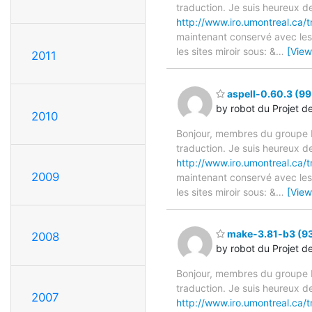
traduction. Je suis heureux d
http://www.iro.umontreal.ca/t
maintenant conservé avec les 
les sites miroir sous: &
…
[View
2011
aspell-0.60.3 (99
by robot du Projet d
2010
Bonjour, membres du groupe F
traduction. Je suis heureux d
http://www.iro.umontreal.ca/t
2009
maintenant conservé avec les 
les sites miroir sous: &
…
[View
make-3.81-b3 (93%
2008
by robot du Projet d
Bonjour, membres du groupe F
traduction. Je suis heureux d
2007
http://www.iro.umontreal.ca/