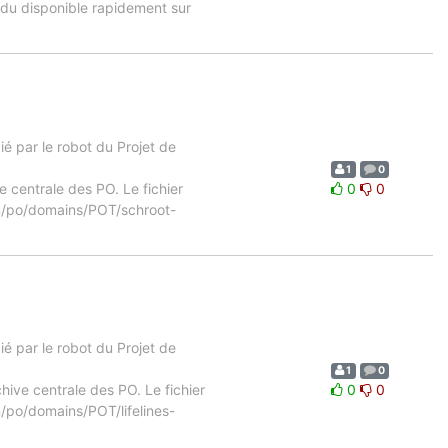
ndu disponible rapidement sur
 par le robot du Projet de
1
0
e centrale des PO. Le fichier
0
0
18n/po/domains/POT/schroot-
 par le robot du Projet de
1
0
chive centrale des PO. Le fichier
0
0
n/po/domains/POT/lifelines-