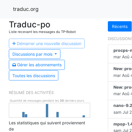
traduc.org
Traduc-po
Récents
Liste recevant les messages du TP-Robot
DISCUSSION
Démarrer une n
ouvelle discussion
procps-n
Discussions par
mois
mar Aoû 4
Gérer les a
bonnements
New: pro
mar Aoû 4
Toutes les discussions
New: pro
RÉSUMÉ DES ACTIVITÉS
mar Aoû 4
Quantité de messages pendant les
30
derniers jours.
nano-9.2
sam Jul 2
Les statistiques qui suivent proviennent
mpop-1.4
de
sam Jul 2