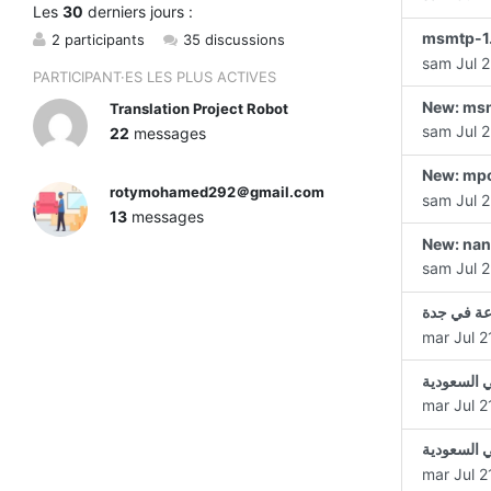
Les
30
derniers jours :
msmtp-1.
2 participants
35 discussions
sam Jul 2
PARTICIPANT·ES LES PLUS ACTIVES
New: msm
Translation Project Robot
sam Jul 2
22
messages
New: mpo
rotymohamed292＠gmail.com
sam Jul 2
13
messages
New: nan
sam Jul 2
عة في جدة
mar Jul 2
ي السعودية
mar Jul 2
ي السعودية
mar Jul 2