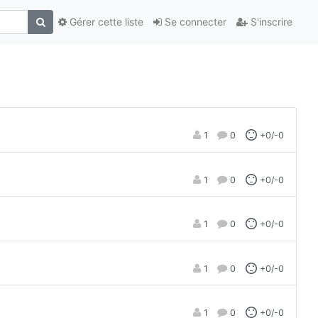
Gérer cette liste
Se connecter
S'inscrire
1
0
+0/-0
1
0
+0/-0
1
0
+0/-0
1
0
+0/-0
1
0
+0/-0