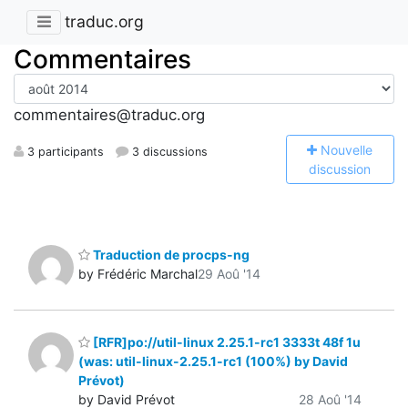
traduc.org
Commentaires
commentaires@traduc.org
N
ouvelle
3 participants
3 discussions
discussion
Traduction de procps-ng
by Frédéric Marchal
29 Aoû '14
[RFR]po://util-linux 2.25.1-rc1 3333t 48f 1u
(was: util-linux-2.25.1-rc1 (100%) by David
Prévot)
by David Prévot
28 Aoû '14