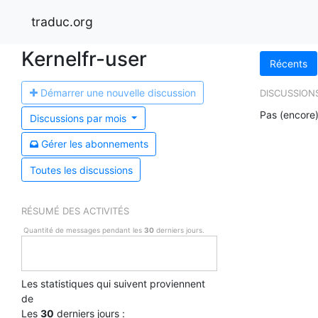
traduc.org
Kernelfr-user
Récents
Démarrer une n
ouvelle discussion
DISCUSSION
Pas (encore)
Discussions par
mois
Gérer les a
bonnements
Toutes les discussions
RÉSUMÉ DES ACTIVITÉS
Quantité de messages pendant les
30
derniers jours.
Les statistiques qui suivent proviennent
de
Les
30
derniers jours :