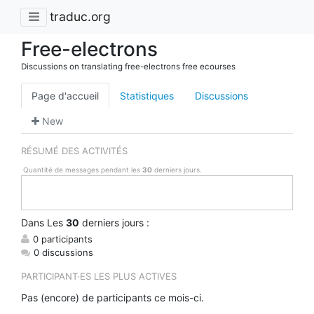
traduc.org
Free-electrons
Discussions on translating free-electrons free ecourses
Page d'accueil
Statistiques
Discussions
New
RÉSUMÉ DES ACTIVITÉS
Quantité de messages pendant les
30
derniers jours.
Dans
Les
30
derniers jours :
0 participants
0 discussions
PARTICIPANT·ES LES PLUS ACTIVES
Pas (encore) de participants ce mois-ci.