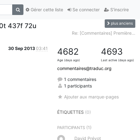
Gérer cette liste
Se connecter
S'inscrire
plus anciens
70t 437f 72u
Re: [Commentaires] Première...
30 Sep 2013
03:41
4682
4693
Age (days ago)
Last active (days ago)
commentaires@traduc.org
1 commentaires
1 participants
Ajouter aux marque-pages
ÉTIQUETTES
(0)
(1)
PARTICIPANTS
David Prévot