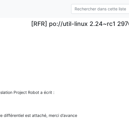
[RFR] po://util-linux 2.24~rc1 29
lation Project Robot a écrit :
 le différentiel est attaché, merci d’avance
