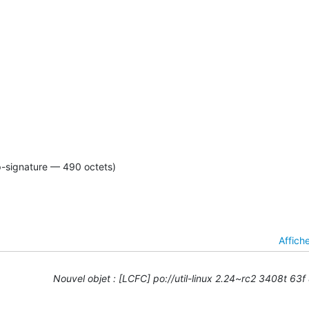
p-signature — 490 octets)
Affich
Nouvel objet : [LCFC] po://util-linux 2.24~rc2 3408t 63f