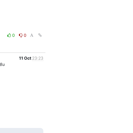
0
0
11 Oct
23:23
 8u