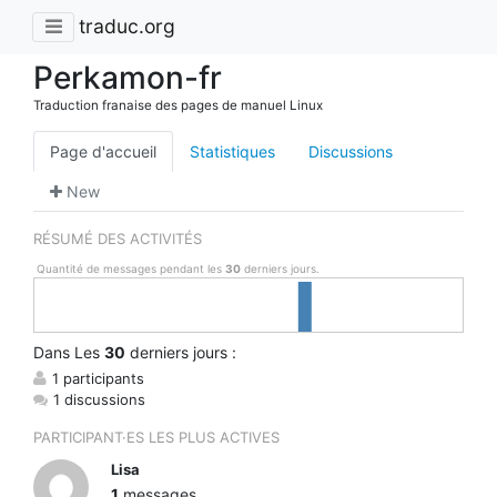
traduc.org
Perkamon-fr
Traduction franaise des pages de manuel Linux
Page d'accueil
Statistiques
Discussions
New
RÉSUMÉ DES ACTIVITÉS
Quantité de messages pendant les
30
derniers jours.
Dans
Les
30
derniers jours :
1 participants
1 discussions
PARTICIPANT·ES LES PLUS ACTIVES
Lisa
1
messages