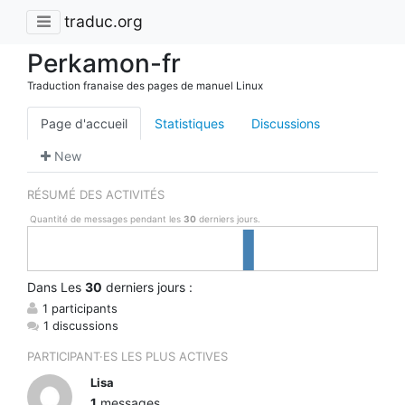
traduc.org
Perkamon-fr
Traduction franaise des pages de manuel Linux
Page d'accueil
Statistiques
Discussions
New
RÉSUMÉ DES ACTIVITÉS
Quantité de messages pendant les
30
derniers jours.
Dans
Les
30
derniers jours :
1 participants
1 discussions
PARTICIPANT·ES LES PLUS ACTIVES
Lisa
1
messages