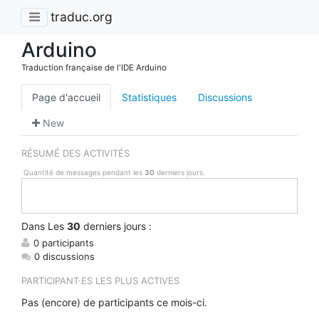
traduc.org
Arduino
Traduction française de l'IDE Arduino
Page d'accueil
Statistiques
Discussions
New
RÉSUMÉ DES ACTIVITÉS
Quantité de messages pendant les
30
derniers jours.
Dans
Les
30
derniers jours :
0 participants
0 discussions
PARTICIPANT·ES LES PLUS ACTIVES
Pas (encore) de participants ce mois-ci.