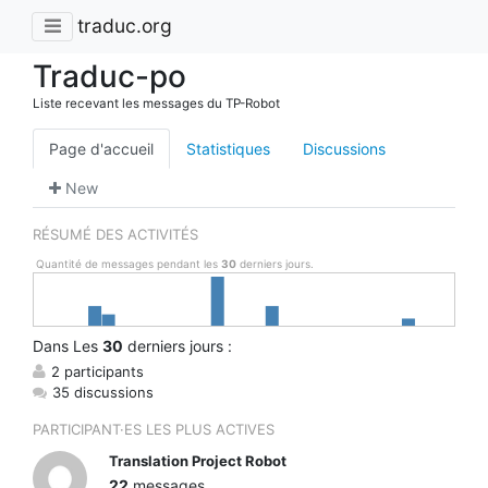
traduc.org
Traduc-po
Liste recevant les messages du TP-Robot
Page d'accueil
Statistiques
Discussions
New
RÉSUMÉ DES ACTIVITÉS
Quantité de messages pendant les
30
derniers jours.
Dans
Les
30
derniers jours :
2 participants
35 discussions
PARTICIPANT·ES LES PLUS ACTIVES
Translation Project Robot
22
messages