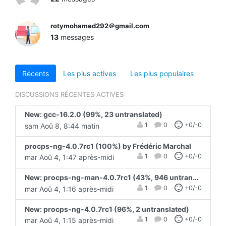
rotymohamed292＠gmail.com
13
messages
Récents
Les plus actives
Les plus populaires
DISCUSSIONS RÉCENTES ACTIVES
New: gcc-16.2.0 (99%, 23 untranslated)
1
0
+0/-0
sam Aoû 8, 8:44 matin
procps-ng-4.0.7rc1 (100%) by Frédéric Marchal
1
0
+0/-0
mar Aoû 4, 1:47 après-midi
New: procps-ng-man-4.0.7rc1 (43%, 946 untranslated)
1
0
+0/-0
mar Aoû 4, 1:16 après-midi
New: procps-ng-4.0.7rc1 (96%, 2 untranslated)
1
0
+0/-0
mar Aoû 4, 1:15 après-midi